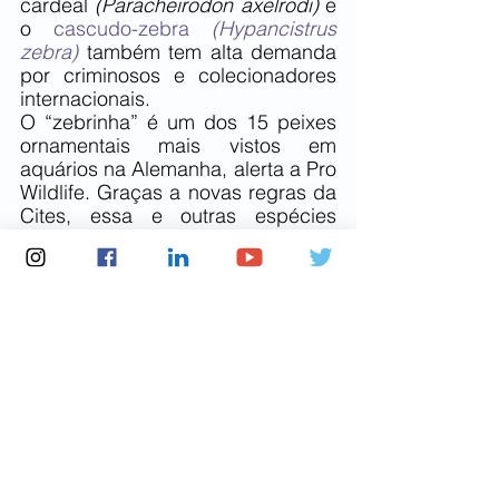
cardeal 
(Paracheirodon axelrodi)
 e 
o 
cascudo-zebra 
(Hypancistrus 
zebra)
 também tem alta demanda 
por criminosos e colecionadores 
internacionais.
O “zebrinha” é um dos 15 peixes 
ornamentais mais vistos em 
aquários na Alemanha, alerta a Pro 
Wildlife. Graças a novas regras da 
Cites, essa e outras espécies 
devem 
ser
 registradas pelos 
donos junto aos órgãos públicos 
do país.
Até então, espécies não nativas da 
Europa e não listadas na Cites não 
tinham qualquer proteção no bloco 
e podiam ser comercializadas 
livremente.
Notícias Frente Ambientalista