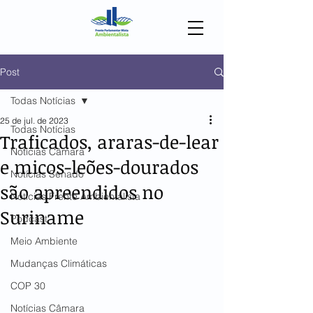
Post
Todas Notícias
25 de jul. de 2023
Todas Notícias
Traficados, araras-de-lear
Notícias Câmara
e micos-leões-dourados
Notícias Senado
são apreendidos no
Notícias Frente Ambientalista
Suriname
Podcast
Meio Ambiente
Mudanças Climáticas
COP 30
Notícias Câmara