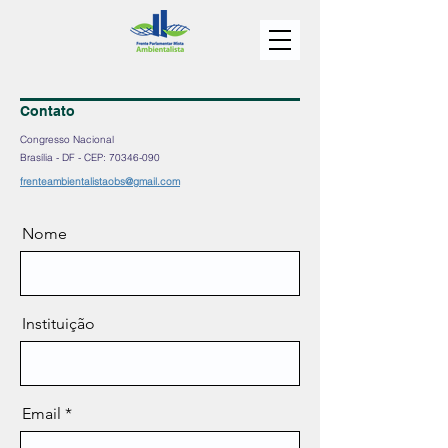
Contato
Congresso Nacional
Brasília - DF - CEP:
70346-090
frenteambientalistaobs@gmail.com
Nome
Instituição
Email