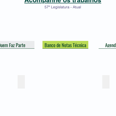
Acompanhe os trabalhos
57ª Legislatura - Atual
uem Faz Parte
Banco de Notas Técnica
Agend
A centralidade do Orçamento na construção das pol
Estru
O
seminário
tem
como
objetivo
sensibilizar