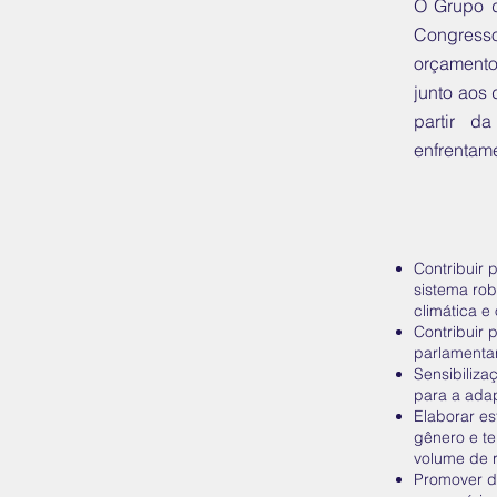
O Grupo d
Congresso
orçamento
junto aos
partir d
enfrentame
Contribuir 
sistema rob
climática e
Contribuir 
parlamenta
Sensibiliza
para a adap
Elaborar es
gênero e te
volume de 
Promover d