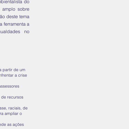
ientalista do
e amplo sobre
ção deste tema
a ferramenta a
igualdades no
a partir de um
frentar a crise
assessores
 de recursos
se, raciais, de
ra ampliar o
ede as ações