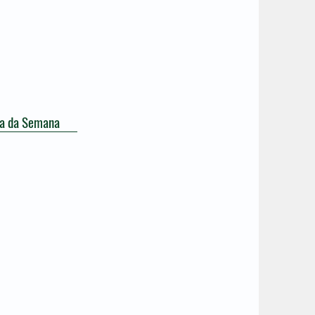
a da Semana
íticas públicas socioambientais e climáticas
turação do plano de trabalho do GT