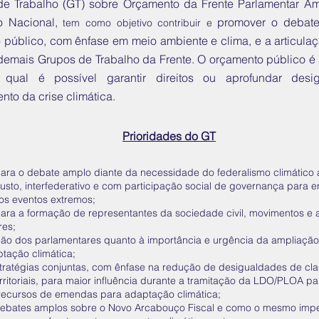
e Trabalho (GT) sobre Orçamento da Frente Parlamentar Amb
 Nacional,
promover o debat
tem como objetivo contribuir e
 público, com ênfase em meio ambiente e clima, e a articula
 demais Grupos de Trabalho da Frente. O orçamento público é 
a qual é possível garantir direitos ou aprofundar des
nto da crise climática.
Prioridades do GT
para o debate amplo diante da necessidade do federalismo climático 
usto, interfederativo e com participação social de governança para en
 os eventos extremos;
para a formação de representantes da sociedade civil, movimentos e 
res;
ção dos parlamentares quanto à importância e urgência da ampliação
tação climática;
tratégias conjuntas, com ênfase na redução de desigualdades de clas
rritoriais, para maior influência durante a tramitação da LDO/PLOA pa
recursos de emendas para adaptação climática;
ebates amplos sobre o Novo Arcabouço Fiscal e como o mesmo imp