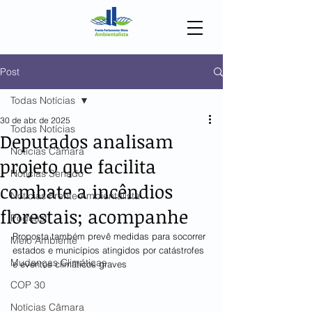
Post
Todas Notícias
30 de abr. de 2025
Todas Notícias
Deputados analisam
Notícias Câmara
projeto que facilita
Notícias Senado
combate a incêndios
Notícias Frente Ambientalista
florestais; acompanhe
Podcast
Proposta também prevê medidas para socorrer 
Meio Ambiente
estados e municípios atingidos por catástrofes 
Mudanças Climáticas
e eventos climáticos graves
COP 30
Notícias Câmara