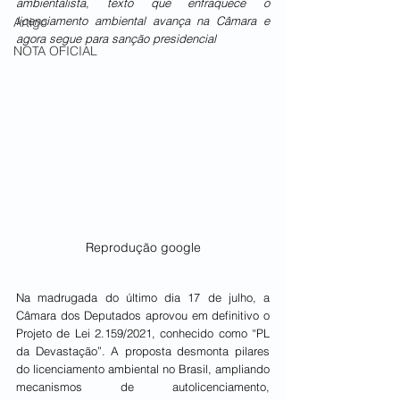
ambientalista, texto que enfraquece o 
licenciamento ambiental avança na Câmara e 
Artigo
agora segue para sanção presidencial
NOTA OFICIAL
Reprodução google
Na madrugada do último dia 17 de julho, a 
Câmara dos Deputados aprovou em definitivo o 
Projeto de Lei 2.159/2021, conhecido como “PL 
da Devastação”. A proposta desmonta pilares 
do licenciamento ambiental no Brasil, ampliando 
mecanismos de autolicenciamento, 