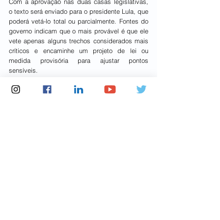
Com a aprovação nas duas casas legislativas, 
o texto será enviado para o presidente Lula, que 
poderá vetá-lo total ou parcialmente. Fontes do 
governo indicam que o mais provável é que ele 
vete apenas alguns trechos considerados mais 
críticos e encaminhe um projeto de lei ou 
medida provisória para ajustar pontos 
sensíveis.
No entanto, em um Congresso dominado por 
interesses ruralistas a derrubada de vetos é 
altamente provável. O presidente do Senado, 
Davi Alcolumbre (União-AP) é autor da emenda 
que facilita o licenciamento de “projetos 
estratégicos”, como a exploração de petróleo na 
Foz do Amazonas, que beneficia diretamente 
seu estado.
“O PL afronta vários artigos da Constituição e 
promove uma guerra fiscal ambiental entre os 
estados”, afirmou o coordenador da Frente 
Ambientalista, deputado Nilto Tatto. “A 
consequência disso será mais judicialização, 