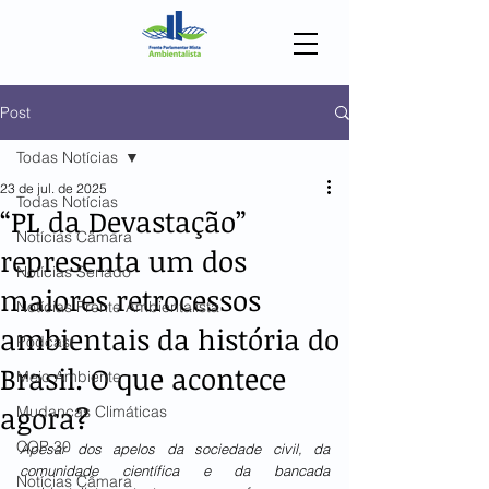
Post
Todas Notícias
23 de jul. de 2025
Todas Notícias
“PL da Devastação”
Notícias Câmara
representa um dos
Notícias Senado
maiores retrocessos
Notícias Frente Ambientalista
ambientais da história do
Podcast
Brasil. O que acontece
Meio Ambiente
agora?
Mudanças Climáticas
COP 30
Apesar dos apelos da sociedade civil, da 
comunidade científica e da bancada 
Notícias Câmara