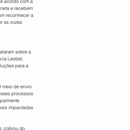
de acordo com a 
aneta e recebem 
am reconhecer a 
r as vozes 
alaram sobre a 
ia Leobet, 
luções para a 
r meio de envio 
esses processos 
ipalmente 
pais impactadas 
, 
cobrou do 