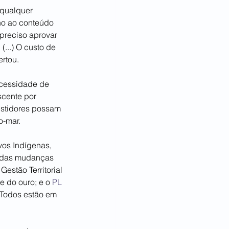
 qualquer 
nho ao conteúdo 
preciso aprovar 
...) O custo de 
rtou.
ecessidade de 
scente por 
estidores possam 
o-mar.
vos Indígenas, 
 das mudanças 
Gestão Territorial 
e do ouro; e o 
PL 
 Todos estão em 