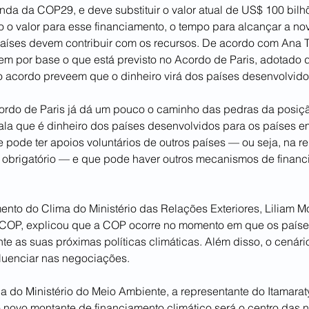
enda da COP29, e deve substituir o valor atual de US$ 100 bilh
o o valor para esse financiamento, o tempo para alcançar a no
aíses devem contribuir com os recursos. De acordo com Ana T
tem por base o que está previsto no Acordo de Paris, adotado 
o acordo preveem que o dinheiro virá dos países desenvolvido
ordo de Paris já dá um pouco o caminho das pedras da posiç
 fala que é dinheiro dos países desenvolvidos para os países e
 pode ter apoios voluntários de outros países — ou seja, na re
é obrigatório — e que pode haver outros mecanismos de finan
ento do Clima do Ministério das Relações Exteriores, Liliam M
COP, explicou que a COP ocorre no momento em que os paíse
e as suas próximas políticas climáticas. Além disso, o cenário
fluenciar nas negociações.
a do Ministério do Meio Ambiente, a representante do Itamaraty
novo montante de financiamento climático será o centro das 