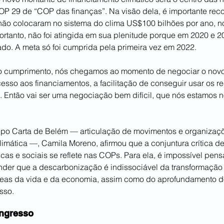
P 29 de “COP das finanças”. Na visão dela, é importante rec
não colocaram no sistema do clima US$100 bilhões por ano, n
ortanto, não foi atingida em sua plenitude porque em 2020 e 20
do. A meta só foi cumprida pela primeira vez em 2022.
 cumprimento, nós chegamos ao momento de negociar o novo 
sso aos financiamentos, a facilitação de conseguir usar os re
. Então vai ser uma negociação bem difícil, que nós estamos 
upo Carta de Belém — articulação de movimentos e organizaç
climática —, Camila Moreno, afirmou que a conjuntura crítica d
cas e sociais se reflete nas COPs. Para ela, é impossível pens
der que a descarbonização é indissociável da transformação d
áreas da vida e da economia, assim como do aprofundamento d
sso.
ongresso