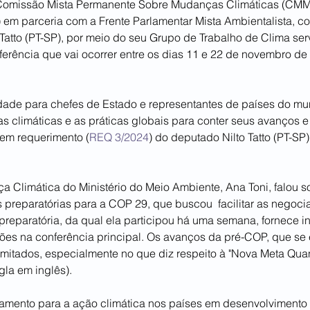
Comissão Mista Permanente Sobre Mudanças Climáticas (CMMC
em parceria com a Frente Parlamentar Mista Ambientalista, c
 Tatto (PT-SP), por meio do seu Grupo de Trabalho de Clima se
erência que vai ocorrer entre os dias 11 e 22 de novembro de
ade para chefes de Estado e representantes de países do mun
climáticas e as práticas globais para conter seus avanços e
 em requerimento (
REQ 3/2024
) do deputado Nilto Tatto (PT-SP
a Climática do Ministério do Meio Ambiente, Ana Toni, falou s
preparatórias para a COP 29, que buscou  facilitar as negoci
reparatória, da qual ela participou há uma semana, fornece in
ões na conferência principal. Os avanços da pré-COP, que se 
 limitados, especialmente no que diz respeito à "Nova Meta Quan
gla em inglês).
iamento para a ação climática nos países em desenvolvimento