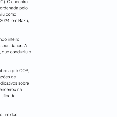
). O encontro 
oordenada pelo 
rviu como 
 2024, em Baku, 
do inteiro 
 seus danos. A 
), que conduziu o 
obre a pré-COP, 
ações de 
dicativos sobre 
encerrou na 
tificada 
 é um dos 