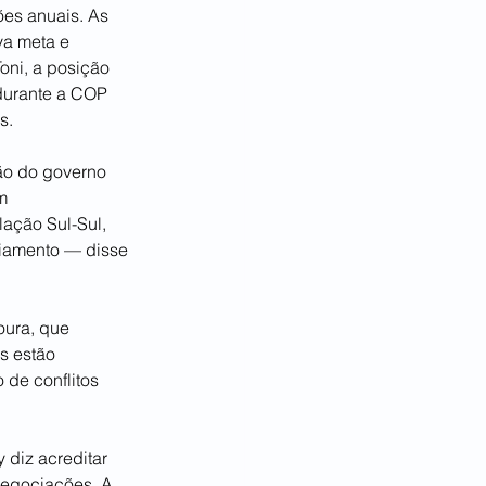
ões anuais. As 
va meta e 
oni, a posição 
durante a COP 
s.
ão do governo 
m 
lação Sul-Sul, 
ciamento — disse 
oura, que 
s estão 
 de conflitos 
 diz acreditar 
negociações. A 