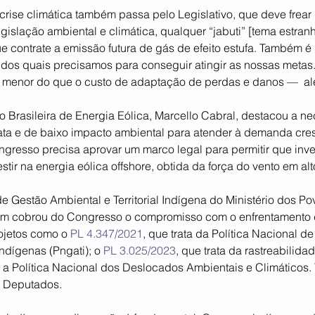
rise climática também passa pelo Legislativo, que deve frear
egislação ambiental e climática, qualquer “jabuti” [tema estra
 contrate a emissão futura de gás de efeito estufa. Também é 
dos quais precisamos para conseguir atingir as nossas metas. (
o menor do que o custo de adaptação de perdas e danos —  ale
o Brasileira de Energia Eólica, Marcello Cabral, destacou a n
ata e de baixo impacto ambiental para atender à demanda cre
ongresso precisa aprovar um marco legal para permitir que inv
stir na energia eólica offshore, obtida da força do vento em alt
e Gestão Ambiental e Territorial Indígena do Ministério dos Po
bém cobrou do Congresso o compromisso com o enfrentamento
rojetos como o 
PL 4.347/2021
, que trata da Política Nacional de 
ndígenas (Pngati); o 
PL 3.025/2023
, que trata da rastreabilidad
tui a Política Nacional dos Deslocados Ambientais e Climáticos.
s Deputados.