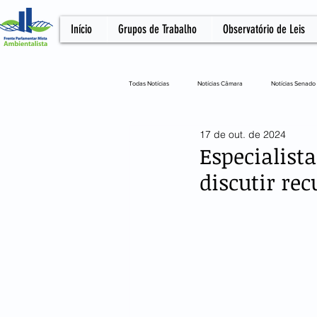
Início
Grupos de Trabalho
Observatório de Leis
Todas Notícias
Notícias Câmara
Notícias Senado
17 de out. de 2024
Notícias Câmara
Artigo
NOTA OFICIA
Especialist
discutir rec