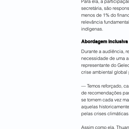
Para ela, a participaç
secretária, são respon
menos de 1% do financ
relevância fundamental
indígenas.
Abordagem inclusiva
Durante a audiência, 
necessidade de uma ab
representante do Geled
crise ambiental global p
— Temos reforçado, cad
de recomendações para
se tornem cada vez mai
aquelas historicament
pelas crises climáticas
Assim como ela, Thuan