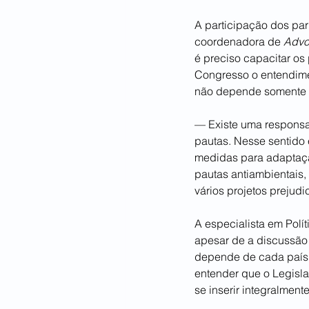
A participação dos parl
coordenadora de 
Advo
é preciso capacitar os
Congresso o entendime
não depende somente 
— Existe uma responsa
pautas. Nesse sentido é
medidas para adaptaçã
pautas antiambientais,
vários projetos prejudi
A especialista em Polí
apesar de a discussão
depende de cada país, 
entender que o Legislat
se inserir integralmen