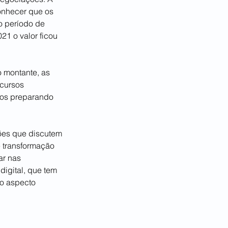
onhecer que os 
o período de 
21 o valor ficou 
montante, as 
cursos 
nos preparando 
ões que discutem 
e transformação 
ar nas 
igital, que tem 
o aspecto 