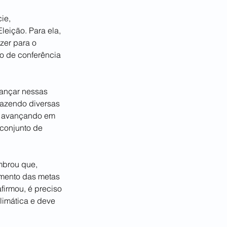
ie, 
Eleição. Para ela, 
zer para o 
o de conferência 
ançar nessas 
razendo diversas 
l avançando em 
conjunto de 
mbrou que, 
mento das metas 
firmou, é preciso 
limática e deve 