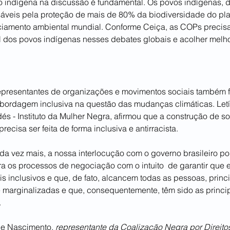
ão indígena na discussão é fundamental. Os povos indígenas, 
sáveis pela proteção de mais de 80% da biodiversidade do pl
iamento ambiental mundial. Conforme Ceiça, as COPs precis
 dos povos indígenas nesses debates globais e acolher melho
representantes de organizações e movimentos sociais também f
ordagem inclusiva na questão das mudanças climáticas. Letíc
és - Instituto da Mulher Negra, afirmou que a construção de so
recisa ser feita de forma inclusiva e antirracista.
a vez mais, a nossa interlocução com o governo brasileiro po
 os processos de negociação com o intuito  de garantir que 
s inclusivos e que, de fato, alcancem todas as pessoas, princ
e marginalizadas e que, consequentemente, têm sido as princi
.
e Nascimento, 
representante da Coalização Negra por Direitos