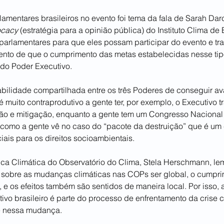
amentares brasileiros no evento foi tema da fala de Sarah Darc
cacy
 (estratégia para a opinião pública) do Instituto Clima de 
 parlamentares para que eles possam participar do evento e tra
nto de que o cumprimento das metas estabelecidas nesse tip
do Poder Executivo.
bilidade compartilhada entre os três Poderes de conseguir av
 muito contraprodutivo a gente ter, por exemplo, o Executivo t
o e mitigação, enquanto a gente tem um Congresso Naciona
 como a gente vê no caso do “pacote da destruição” que é um 
ciais para os direitos socioambientais.
tica Climática do Observatório do Clima, Stela Herschmann, le
 sobre as mudanças climáticas nas COPs ser global, o cumpri
e os efeitos também são sentidos de maneira local. Por isso, a
ivo brasileiro é parte do processo de enfrentamento da crise c
te nessa mudança.