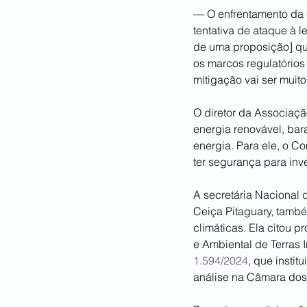
— O enfrentamento da c
tentativa de ataque à l
de uma proposição] que
os marcos regulatórios 
mitigação vai ser muit
O diretor da Associaçã
energia renovável, bar
energia. Para ele, o C
ter segurança para inve
A secretária Nacional d
Ceiça Pitaguary, tam
climáticas. Ela citou p
e Ambiental de Terras I
1.594/2024
, que insti
análise na Câmara do