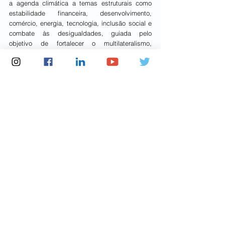
a agenda climática a temas estruturais como 
estabilidade financeira, desenvolvimento, 
comércio, energia, tecnologia, inclusão social e 
combate às desigualdades, guiada pelo 
objetivo de fortalecer o multilateralismo, 
aproximá-lo da sociedade e acelerar a entrega 
de resultados.
Elencou alguns feitos da COP30, “COP da 
implementação”, a exemplo da forte 
mobilização global, considerada, segundo ele, 
uma das mais participativas da história, 
alcançando quase 200 milhões de pessoas no 
ambiente digital e reunindo cerca de 300 mil 
visitantes na Zona Verde, em Belém. A Agenda 
de Ação mobilizou mais de 480 iniciativas em 
190 países, e as negociações formais 
resultaram em 56 decisões por consenso.
Entre os avanços, ele citou a captação de mais 
de US$ 6,6 bilhões junto a países para o Fundo 
Florestas Tropicais para Sempre (TFFF); o 
lançamento do Acelerador Global de 