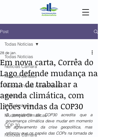
Post
Todas Notícias
28 de jan.
Todas Notícias
Em nova carta, Corrêa do
Notícias Câmara
Lago defende mudança na
Notícias Senado
forma de trabalhar a
Notícias Frente Ambientalista
agenda climática, com
Podcast
lições vindas da COP30
Meio Ambiente
O presidente da COP30 acredita que a 
Mudanças Climáticas
governança climática deve mudar em momento 
COP 30
de agravamento da crise geopolítica, mas 
reforçou que os papéis das COPs na tomada de 
Notícias Câmara