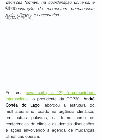
decisões formais, na coordenação universal e 
Artigo
na construção de momentum permanecem 
reais, eficazes e necessários
NOTA OFICIAL
Em uma 
nova carta, a 12ª, à comunidade 
internacional,
 o presidente da COP30, 
André 
Corrêa do Lago
, abordou a estrutura do 
multilateralismo focado na urgência climática, 
em outras palavras, na forma como as 
conferências do clima e as demais discussões 
e ações envolvendo a agenda de mudanças 
climáticas operam.