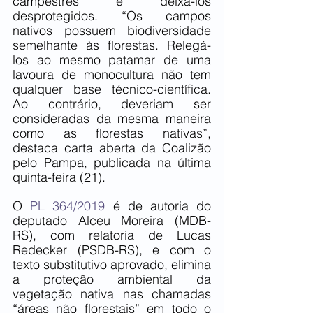
campestres e deixá-los 
desprotegidos. “Os campos 
nativos possuem biodiversidade 
semelhante às florestas. Relegá-
los ao mesmo patamar de uma 
lavoura de monocultura não tem 
qualquer base técnico-científica. 
Ao contrário, deveriam ser 
consideradas da mesma maneira 
como as florestas nativas”, 
destaca carta aberta da Coalizão 
pelo Pampa, publicada na última 
quinta-feira (21).
O 
PL 364/2019
 é de autoria do 
deputado Alceu Moreira (MDB-
RS), com relatoria de Lucas 
Redecker (PSDB-RS), e com o 
texto substitutivo aprovado, elimina 
a proteção ambiental da 
vegetação nativa nas chamadas 
“áreas não florestais” em todo o 