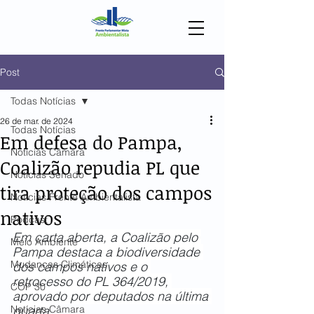
Post
Todas Notícias
26 de mar. de 2024
Todas Notícias
Em defesa do Pampa,
Notícias Câmara
Coalizão repudia PL que
Notícias Senado
tira proteção dos campos
Notícias Frente Ambientalista
nativos
Podcast
Em carta aberta, a Coalizão pelo 
Meio Ambiente
Pampa destaca a biodiversidade 
Mudanças Climáticas
dos campos nativos e o 
retrocesso do PL 364/2019, 
COP 30
aprovado por deputados na última 
Notícias Câmara
quarta