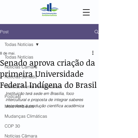
Post
Todas Notícias
8 de mai.
Todas Notícias
Senado aprova criação da
Notícias Câmara
primeira Universidade
Notícias Senado
Federal Indígena do Brasil
Notícias Frente Ambientalista
Instituição terá sede em Brasília, foco 
Podcast
intercultural e proposta de integrar saberes 
ancestrais à produção científica acadêmica
Meio Ambiente
Mudanças Climáticas
COP 30
Notícias Câmara