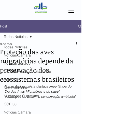
Post
Todas Notícias
8 de mai.
Todas Notícias
Proteção das aves
Notícias Câmara
migratórias depende da
Notícias Senado
preservação dos
Notícias Frente Ambientalista
ecossistemas brasileiros
Podcast
Frente Ambientalista destaca importância do 
Meio Ambiente
Dia das Aves Migratórias e do papel 
Mudanças Climáticas
estratégico do Brasil na conservação ambiental
COP 30
Notícias Câmara