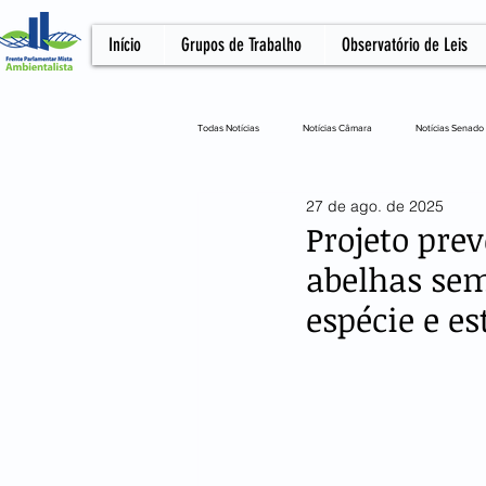
Início
Grupos de Trabalho
Observatório de Leis
Todas Notícias
Notícias Câmara
Notícias Senado
27 de ago. de 2025
Notícias Câmara
Artigo
NOTA OFICIA
Projeto pre
abelhas sem
espécie e e