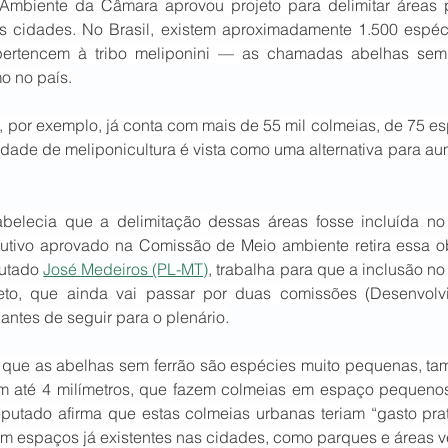
mbiente da Câmara aprovou projeto para delimitar áreas p
s cidades. No Brasil, existem aproximadamente 1.500 espéc
ertencem à tribo meliponini — as chamadas abelhas sem 
o no país.
 por exemplo, já conta com mais de 55 mil colmeias, de 75 esp
idade de meliponicultura é vista como uma alternativa para au
tabelecia que a delimitação dessas áreas fosse incluída no 
tutivo aprovado na Comissão de Meio ambiente retira essa ob
utado 
José Medeiros (PL-MT)
, trabalha para que a inclusão no 
jeto, que ainda vai passar por duas comissões (Desenvolv
 antes de seguir para o plenário.
 que as abelhas sem ferrão são espécies muito pequenas, t
om até 4 milímetros, que fazem colmeias em espaço pequeno
putado afirma que estas colmeias urbanas teriam “gasto prat
em espaços já existentes nas cidades, como parques e áreas v