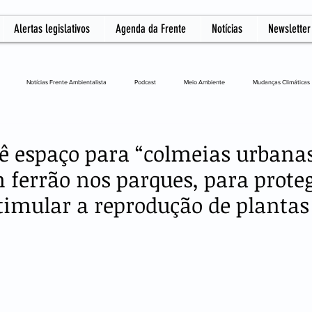
Alertas legislativos
Agenda da Frente
Notícias
Newsletter
Notícias Frente Ambientalista
Podcast
Meio Ambiente
Mudanças Climáticas
L
vê espaço para “colmeias urbanas
 ferrão nos parques, para prote
stimular a reprodução de plantas