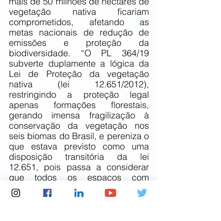
mais de 50 milhões de hectares de 
vegetação nativa ficariam 
comprometidos, afetando as 
metas nacionais de redução de 
emissões e proteção da 
biodiversidade. “O PL 364/19 
subverte duplamente a lógica da 
Lei de Proteção da vegetação 
nativa (lei 12.651/2012), 
restringindo a proteção legal 
apenas formações florestais, 
gerando imensa fragilização à 
conservação da vegetação nos 
seis biomas do Brasil, e pereniza o 
que estava previsto como uma 
disposição transitória da lei 
12.651, pois passa a considerar 
que todos os espaços com 
vegetação não florestal seriam 
considerados como área rural 
consolidada, permitindo a 
conversão de uso da terra. Se 