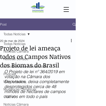
Post
Todas Notícias
20 de mar. de 2024
Todas Notícias
Projeto de lei ameaça
Notícias Câmara
todos os Campos Nativos
Notícias Senado
dos Biomas do Brasil
Notícias Frente Ambientalista
O Projeto de lei nº 364/2019 em 
Podcast
votação na Câmara dos 
Deputados, deixa completamente 
Meio Ambiente
desprotegidos cerca de 48 
Mudanças Climáticas
milhões de hectares de campos 
nativos em todo o país
COP 30
Notícias Câmara