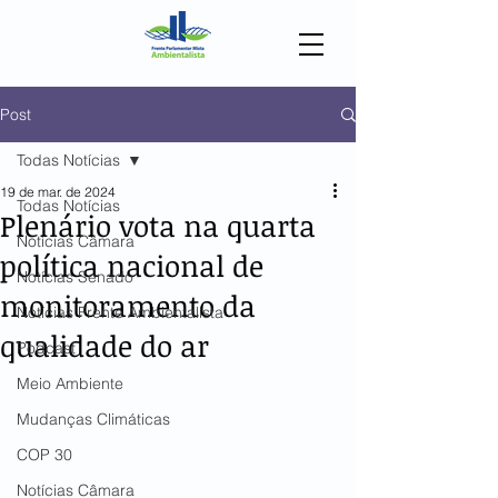
Post
Todas Notícias
19 de mar. de 2024
Todas Notícias
Plenário vota na quarta
Notícias Câmara
política nacional de
Notícias Senado
monitoramento da
Notícias Frente Ambientalista
qualidade do ar
Podcast
Meio Ambiente
Mudanças Climáticas
COP 30
Notícias Câmara