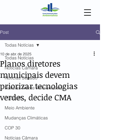
Post
Todas Notícias
10 de abr. de 2025
Todas Notícias
Planos diretores
Notícias Câmara
municipais devem
Notícias Senado
priorizar tecnologias
Notícias Frente Ambientalista
verdes, decide CMA
Podcast
Meio Ambiente
Mudanças Climáticas
COP 30
Notícias Câmara