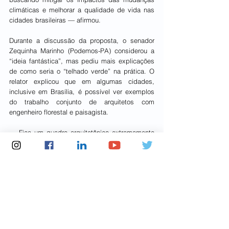
climáticas e melhorar a qualidade de vida nas 
cidades brasileiras — afirmou.
Durante a discussão da proposta, o senador 
Zequinha Marinho (Podemos-PA) considerou a 
“ideia fantástica”, mas pediu mais explicações 
de como seria o “telhado verde” na prática. O 
relator explicou que em algumas cidades, 
inclusive em Brasília, é possível ver exemplos 
do trabalho conjunto de arquitetos com 
engenheiro florestal e paisagista.
— Fica um quadro arquitetônico extremamente 
bonito, consorciado com os outros cuidados, 
como, por exemplo, o reúso da água da chuva, 
com reservatórios para coletar a água da chuva, 
colocar essa água depositada e usar para 
irrigação dos jardins, lavar calçadas. Esses 
prédios são harmonizadores. Até a visão é 
acomodativa e é agradável — concluiu.
Agência Senado (Reprodução autorizada 