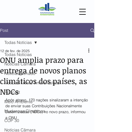
Post
Todas Notícias
12 de fev. de 2025
Todas Notícias
ONU amplia prazo para
Notícias Câmara
entrega de novos planos
Notícias Senado
climáticos dos países, as
Notícias Frente Ambientalista
NDCs
Podcast
Após atraso, 170 nações sinalizaram a intenção 
Meio Ambiente
de enviar suas Contribuições Nacionalmente 
Mudanças Climáticas
Determinadas (NDCs) no novo prazo, informou 
a ONU
COP 30
Notícias Câmara