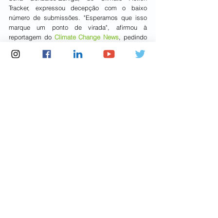
Tracker, expressou decepção com o baixo 
número de submissões. "Esperamos que isso 
marque um ponto de virada", afirmou à 
reportagem do 
Climate Change News
, pedindo 
que os países acelerem seus compromissos 
climáticos. Segundo um representante da ONU, 
mais de 170 nações já sinalizaram a intenção 
de enviar seus planos até setembro.
Fonte: Um só Planeta
Meio Ambiente
Ver tudo
Posts recentes