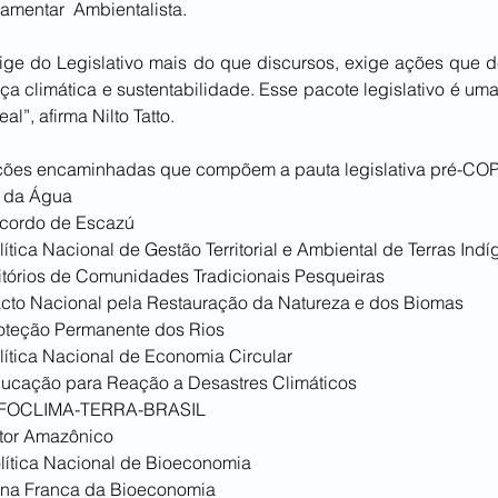
amentar  Ambientalista. 
ige do Legislativo mais do que discursos, exige ações que 
a climática e sustentabilidade. Esse pacote legislativo é um
l”, afirma Nilto Tatto.
sições encaminhadas que compõem a pauta legislativa pré-CO
 da Água
Acordo de Escazú
olítica Nacional de Gestão Territorial e Ambiental de Terras In
rritórios de Comunidades Tradicionais Pesqueiras
acto Nacional pela Restauração da Natureza e dos Biomas
roteção Permanente dos Rios
olítica Nacional de Economia Circular
ducação para Reação a Desastres Climáticos
INFOCLIMA-TERRA-BRASIL
ator Amazônico
olítica Nacional de Bioeconomia
ona Franca da Bioeconomia