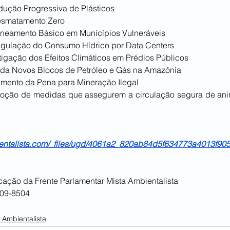
edução Progressiva de Plásticos
esmatamento Zero
aneamento Básico em Municípios Vulneráveis
egulação do Consumo Hídrico por Data Centers
itigação dos Efeitos Climáticos em Prédios Públicos
eda Novos Blocos de Petróleo e Gás na Amazônia
umento da Pena para Mineração Ilegal
doção de medidas que assegurem a circulação segura de anima
ientalista.com/_files/ugd/4061a2_820ab84d5f634773a4013f90
ação da Frente Parlamentar Mista Ambientalista
409-8504 
e Ambientalista