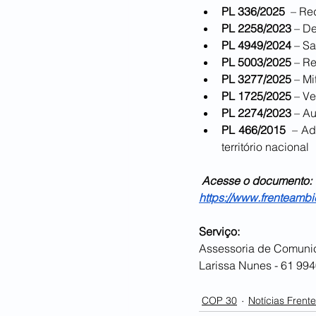
PL 336/2025
  – R
PL 2258/2023
 – D
PL 4949/2024
 – S
PL 5003/2025
 – R
PL 3277/2025
 – M
PL 1725/2025
 – V
PL 2274/2023
 – A
PL 466/2015
  – A
território nacional
 Acesse o documento: 
https://www.frenteamb
Serviço: 
Assessoria de Comunic
Larissa Nunes - 61 99
COP 30
Notícias Frent