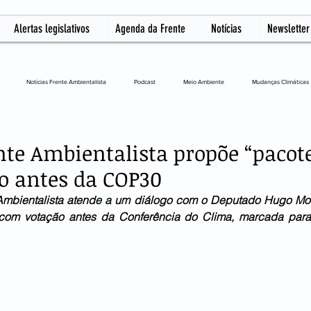
Alertas legislativos
Agenda da Frente
Notícias
Newsletter
Notícias Frente Ambientalista
Podcast
Meio Ambiente
Mudanças Climáticas
L
nte Ambientalista propõe “pacot
o antes da COP30
 Ambientalista atende a um diálogo com o Deputado Hugo Motta
com votação antes da Conferência do Clima, marcada para i