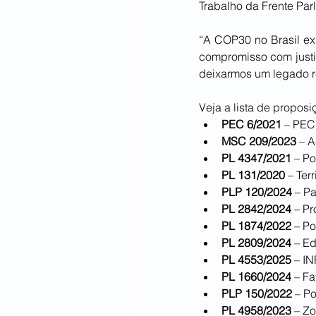
Trabalho da Frente Parl
“A COP30 no Brasil ex
compromisso com justiç
deixarmos um legado rea
Veja a lista de propo
PEC 6/2021
 – PEC
MSC 209/2023
 – 
PL 4347/2021
 – P
PL 131/2020
 – Te
PLP 120/2024
 – P
PL 2842/2024
 – P
PL 1874/2022
 – P
PL 2809/2024
 – E
PL 4553/2025
 – 
PL 1660/2024
 – F
PLP 150/2022
 – P
PL 4958/2023
 – Z