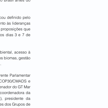
 Brasil antes do 
cou definido pelo 
to às lideranças 
s proposições que 
os dias 3 e 7 de 
iental, acesso à 
os biomas, gestão 
.
rente Parlamentar 
a COP30/CMADS e 
enador do GT Mar 
 coordenadora da 
, presidente da 
es dos Grupos de 