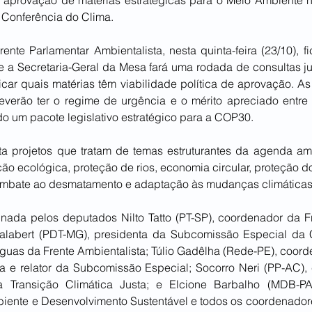
 aprovação de matérias estratégicas para o Meio Ambiente no
a Conferência do Clima.
nte Parlamentar Ambientalista, nesta quinta-feira (23/10), fi
 a Secretaria-Geral da Mesa fará uma rodada de consultas jun
ificar quais matérias têm viabilidade política de aprovação. A
verão ter o regime de urgência e o mérito apreciado entre 
o um pacote legislativo estratégico para a COP30.
 projetos que tratam de temas estruturantes da agenda amb
ção ecológica, proteção de rios, economia circular, proteção d
combate ao desmatamento e adaptação às mudanças climáticas
sinada pelos deputados Nilto Tatto (PT-SP), coordenador da F
Salabert (PDT-MG), presidenta da Subcomissão Especial d
uas da Frente Ambientalista; Túlio Gadêlha (Rede-PE), coord
ta e relator da Subcomissão Especial; Socorro Neri (PP-AC),
a Transição Climática Justa; e Elcione Barbalho (MDB-PA)
ente e Desenvolvimento Sustentável e todos os coordenador