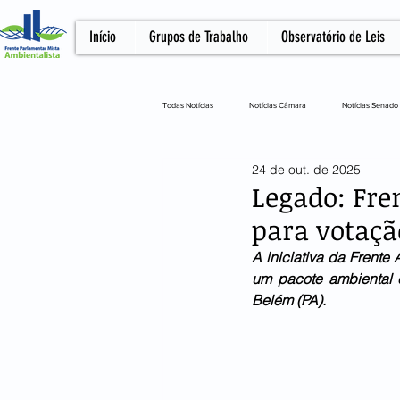
Início
Grupos de Trabalho
Observatório de Leis
Todas Notícias
Notícias Câmara
Notícias Senado
24 de out. de 2025
Notícias Câmara
Artigo
NOTA OFICIA
Legado: Fre
para votaçã
A iniciativa da Frente
um pacote ambiental 
Belém (PA).