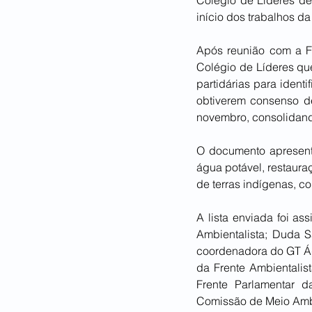
Colégio de Líderes de
início dos trabalhos d
Após reunião com a Fre
Colégio de Líderes que
partidárias para ident
obtiverem consenso de
novembro, consolidand
O documento apresenta
água potável, restaura
de terras indígenas, 
A lista enviada foi as
Ambientalista; Duda 
coordenadora do GT Ág
da Frente Ambientalis
Frente Parlamentar d
Comissão de Meio Ambi