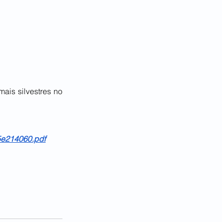
is silvestres no 
5e214060.pdf