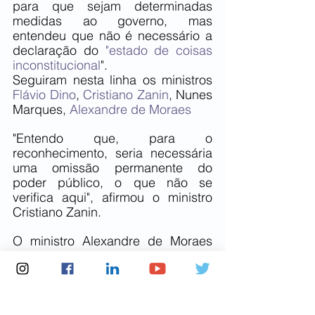
para que sejam determinadas 
medidas ao governo, mas 
entendeu que não é necessário a 
declaração do
 "estado de coisas 
inconstitucional
".
Seguiram nesta linha os ministros 
Flávio Dino
, 
Cristiano Zanin
, Nunes 
Marques, 
Alexandre de Moraes
"Entendo que, para o 
reconhecimento, seria necessária 
uma omissão permanente do 
poder público, o que não se 
verifica aqui", afirmou o ministro 
Cristiano Zanin.
O ministro Alexandre de Moraes 
considerou que "houve uma 
inflexão governamental, no sentido 
de 'estancar a boiada' e, a partir 
disso, começar a tratar o meio 
ambiente com a seriedade 