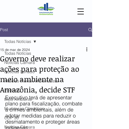
Post
Todas Notícias
15 de mar. de 2024
Todas Notícias
Governo deve realizar
Notícias Câmara
ações para proteção ao
Notícias Senado
meio ambiente na
Notícias Frente Ambientalista
Amazônia, decide STF
Podcast
Executivo terá de apresentar 
Meio Ambiente
plano para fiscalização, combate 
Mudanças Climáticas
a crimes ambientais, além de 
adotar medidas para reduzir o 
COP 30
desmatamento e proteger áreas 
Notícias Câmara
indígenas.