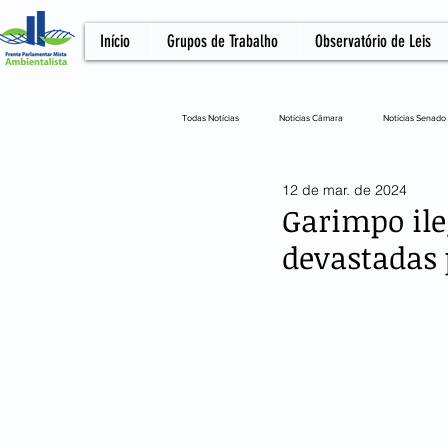
Início
Grupos de Trabalho
Observatório de Leis
Todas Notícias
Notícias Câmara
Notícias Senado
12 de mar. de 2024
Notícias Câmara
Artigo
NOTA OFICIA
Garimpo ile
devastadas 