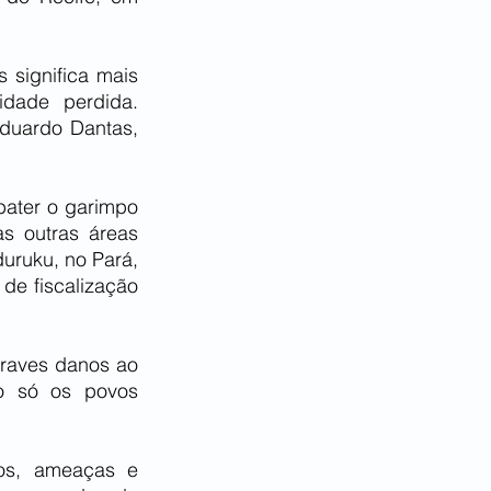
significa mais 
dade perdida. 
duardo Dantas, 
ater o garimpo 
 outras áreas 
ruku, no Pará, 
de fiscalização 
graves danos ao 
 só os povos 
os, ameaças e 