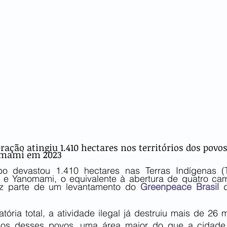
ração atingiu 1.410 hectares nos territórios dos povo
mami em 2023
o devastou 1.410 hectares nas Terras Indígenas (T
e Yanomami, o equivalente à abertura de quatro cam
az parte de um levantamento do 
Greenpeace Brasil
 
ória total, a atividade ilegal já destruiu mais de 26 m
ados desses povos, uma área maior do que a cidade 