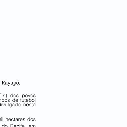
s Kayapó, 
Is) dos povos 
pos de futebol 
divulgado nesta 
il hectares dos 
do Recife, em 