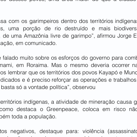
a com os garimpeiros dentro dos territórios indígenas 
, uma porção de rio destruído e mais biodiversi
, de uma Amazônia livre de garimpo”, afirmou Jorge E
ização, em comunicado.
 falado muito sobre os esforços do governo para comb
omami, em Roraima. Mas o mesmo deveria ocorrer nas
os lembrar que os territórios dos povos Kayapó e Mundu
dicados e é preciso reforçar as operações e trabalhos 
basta só a vontade política”, observou
territórios indígenas, a atividade de mineração causa 
como destaca o Greenpeace, coloca em risco não
mbém toda a população.
os negativos, destaque para: violência (assassinat