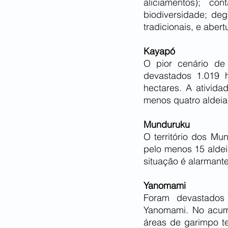
aliciamentos); c
biodiversidade; de
tradicionais, e aber
Kayapó
O pior cenário de 
devastados 1.019 
hectares. A ativida
menos quatro aldeia
Munduruku
O território dos Mu
pelo menos 15 aldeia
situação é alarmante 
Yanomami
Foram devastados 
Yanomami. No acumu
áreas de garimpo t