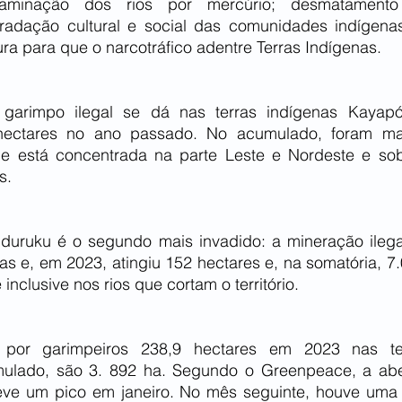
ontaminação dos rios por mercúrio; desmatament
gradação cultural e social das comunidades indígena
tura para que o narcotráfico adentre Terras Indígenas.
garimpo ilegal se dá nas terras indígenas Kayapó.
hectares no ano passado. No acumulado, foram mai
de está concentrada na parte Leste e Nordeste e sob
s.
nduruku é o segundo mais invadido: a mineração ilegal
s e, em 2023, atingiu 152 hectares e, na somatória, 7.
inclusive nos rios que cortam o território.
por garimpeiros 238,9 hectares em 2023 nas ter
lado, são 3. 892 ha. Segundo o Greenpeace, a aber
eve um pico em janeiro. No mês seguinte, houve uma 