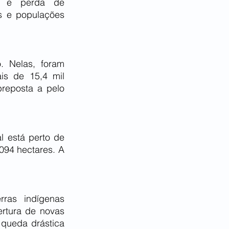
o e perda de 
s e populações 
 Nelas, foram 
s de 15,4 mil 
reposta a pelo 
 está perto de 
094 hectares. A 
ras indígenas 
tura de novas 
queda drástica 