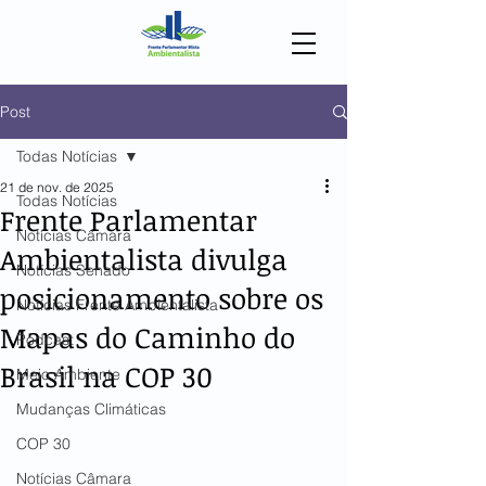
Post
Todas Notícias
21 de nov. de 2025
Todas Notícias
Frente Parlamentar
Notícias Câmara
Ambientalista divulga
Notícias Senado
posicionamento sobre os
Notícias Frente Ambientalista
Mapas do Caminho do
Podcast
Brasil na COP 30
Meio Ambiente
Mudanças Climáticas
COP 30
Notícias Câmara