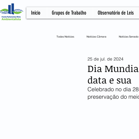
Início
Grupos de Trabalho
Observatório de Leis
Todas Notícias
Notícias Câmara
Notícias Senado
25 de jul. de 2024
Notícias Câmara
Artigo
NOTA OFICIA
Dia Mundial
data e sua
Celebrado no dia 28 
preservação do mei