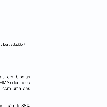
Libert/Estadão / 
das em biomas 
(MMA) destacou 
es com uma das 
inuição de 38% 