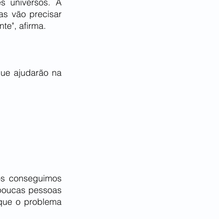
 universos. A 
s vão precisar 
te", afirma.
ue ajudarão na 
s conseguimos 
poucas pessoas 
que o problema 