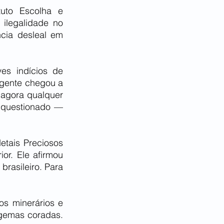
uto Escolha e 
ilegalidade no 
cia desleal em 
es indícios de 
 gente chegou a 
agora qualquer 
 questionado — 
tais Preciosos 
or. Ele afirmou 
rasileiro. Para 
s minerários e 
gemas coradas. 