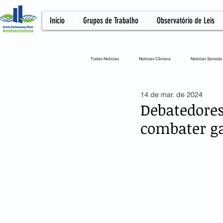
Início
Grupos de Trabalho
Observatório de Leis
Todas Notícias
Notícias Câmara
Notícias Senado
14 de mar. de 2024
Notícias Câmara
Artigo
NOTA OFICIA
Debatedore
combater ga