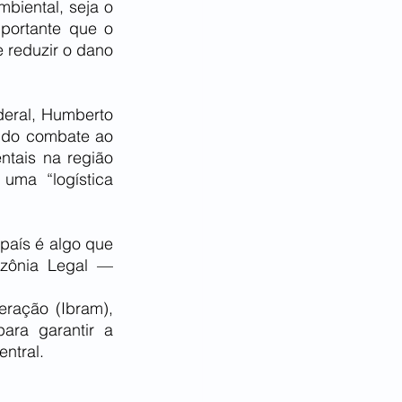
biental, seja o 
portante que o 
 reduzir o dano 
eral, Humberto 
ido combate ao 
tais na região 
uma “logística 
aís é algo que 
zônia Legal — 
ração (Ibram), 
ara garantir a 
entral.