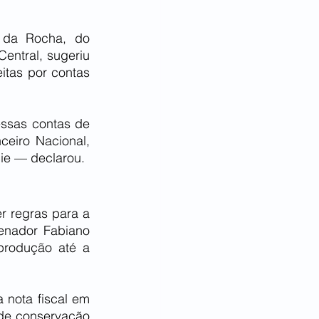
 da Rocha, do 
ntral, sugeriu 
tas por contas 
ssas contas de 
eiro Nacional, 
ie — declarou.
r regras para a 
enador Fabiano 
produção até a 
 nota fiscal em 
de conservação 