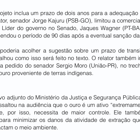
rojeto inclua um prazo de dois anos para a adequação d
lator, senador Jorge Kajuru (PSB-GO), limitou a comercia
. Líder do governo no Senado, Jaques Wagner (PT-BA)
endou o período de 90 dias após a eventual sanção da 
 poderia acolher a sugestão sobre um prazo de trans
lhou como isso será feito no texto. O relator também i
o, a pedido do senador Sergio Moro (União-PR), no trec
ouro proveniente de terras indígenas.
vo adjunto do Ministério da Justiça e Segurança Públic
ssaltou na audiência que o ouro é um ativo “extremamen
e, por isso, necessita de maior controle. Ele tamb
para minimizar os danos da atividade de extração que
actam o meio ambiente.