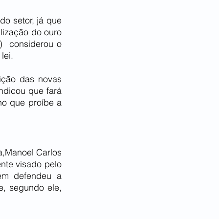
o setor, já que 
lização do ouro 
  considerou o 
lei.
ição das novas 
ndicou que fará 
ho que proíbe a 
a,Manoel Carlos 
te visado pelo 
ém defendeu a 
, segundo ele, 