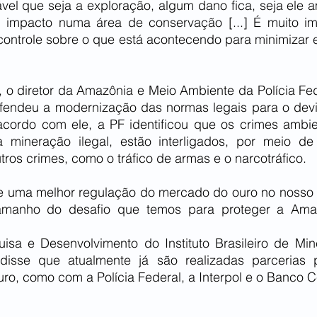
el que seja a exploração, algum dano fica, seja ele am
 impacto numa área de conservação [...] É muito im
controle sobre o que está acontecendo para minimizar e
, o diretor da Amazônia e Meio Ambiente da Polícia Fed
efendeu a modernização das normas legais para o dev
acordo com ele, a PF identificou que os crimes ambien
mineração ilegal, estão interligados, por meio de 
tros crimes, como o tráfico de armas e o narcotráfico.
 uma melhor regulação do mercado do ouro no nosso p
amanho do desafio que temos para proteger a Ama
sa e Desenvolvimento do Instituto Brasileiro de Mine
 disse que atualmente já são realizadas parcerias p
uro, como com a Polícia Federal, a Interpol e o Banco C