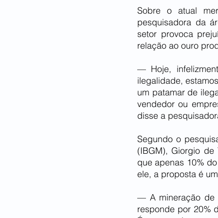
Sobre o atual merc
pesquisadora da ár
setor provoca prej
relação ao ouro prod
— Hoje, infelizmen
ilegalidade, estamo
um patamar de ilega
vendedor ou empres
disse a pesquisador
Segundo o pesquisad
(IBGM), Giorgio de T
que apenas 10% do ou
ele, a proposta é um
— A mineração de pe
responde por 20% d