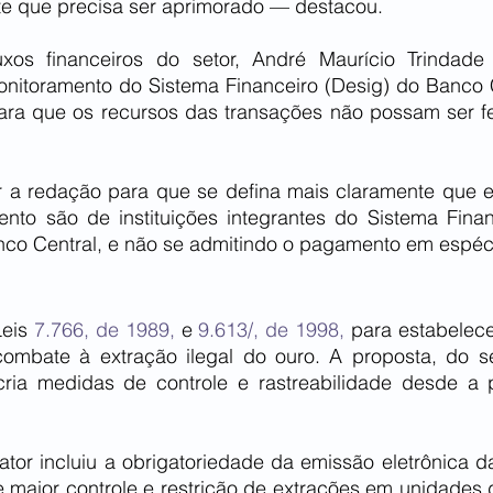
te que precisa ser aprimorado — destacou.
xos financeiros do setor, André Maurício Trindade
itoramento do Sistema Financeiro (Desig) do Banco Ce
para que os recursos das transações não possam ser fei
 a redação para que se defina mais claramente que e
to são de instituições integrantes do Sistema Financ
nco Central, e não se admitindo o pagamento em espéc
eis 
7.766, de 1989,
 e 
9.613/, de 1998,
 para estabelece
combate à extração ilegal do ouro. A proposta, do s
cria medidas de controle e rastreabilidade desde a 
lator incluiu a obrigatoriedade da emissão eletrônica da
 maior controle e restrição de extrações em unidades 