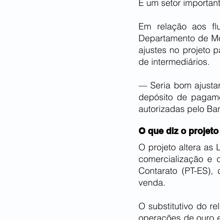
É um setor importan
Em relação aos flu
Departamento de Mon
ajustes no projeto 
de intermediários.
— Seria bom ajustar
depósito de pagamen
autorizadas pelo Ba
O que diz o projeto
O projeto altera as L
comercialização e 
Contarato (PT-ES), 
venda.
O substitutivo do re
operações de ouro e