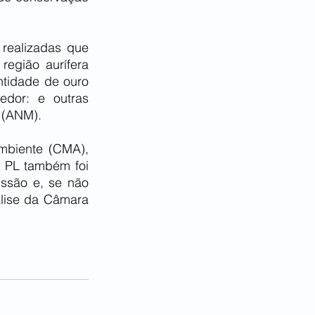
realizadas que 
egião aurífera 
tidade de ouro 
dor: e outras 
 (ANM).
biente (CMA), 
o PL também foi 
ssão e, se não 
lise da Câmara 