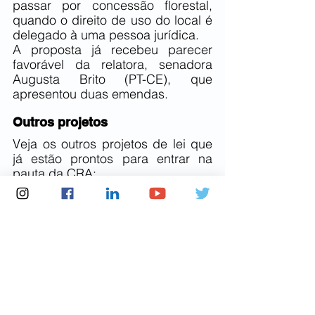
passar por concessão florestal, 
quando o direito de uso do local é 
delegado à uma pessoa jurídica.
A proposta já recebeu parecer 
favorável da relatora, senadora 
Augusta Brito (PT-CE), que 
apresentou duas emendas.
Outros projetos
Veja os outros projetos de lei que 
já estão prontos para entrar na 
pauta da CRA:
PLP 200/2021 — 
Complementar
, do senador 
Rogério Carvalho (PT-SE), que 
veda a limitação de despesas 
do Programa Cisternas;
PL 2.218/2022
, da Câmara 
dos Deputados, que institui 
política nacional de incentivo 
à cocoicultura (cultivo de 