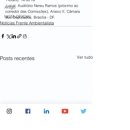
 Local: Auditório Nereu Ramos (próximo ao 
Artigo
corredor das Comissões), Anexo II, Câmara 
NOTA OFICIAL
dos Deputados, Brasília - DF.
Notícias Frente Ambientalista
Ver tudo
Posts recentes