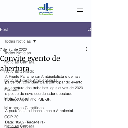
Post
Todas Notícias
7 de fev. de 2020
Todas Notícias
Convite evento de
Notícias Câmara
abertura
Notícias Senado
A Frente Parlamentar Ambientalista e demais 
Notícias Frente Ambientalista
parceiros, convidam para participar do evento 
de abertura dos trabalhos legislativos de 2020 
Podcast
e posse do novo coordenador deputado 
Meio Ambiente
Rodrigo Agostinho PSB-SP.
Mudanças Climáticas
A pauta será o Licenciamento Ambiental.
COP 30
Data: 18/02 (Terça-feira)
Notícias Câmara
 Horário: 14:00 hs