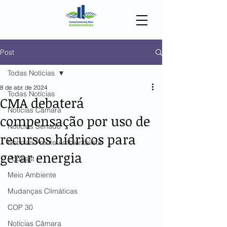
Post
Todas Notícias
8 de abr. de 2024
Todas Notícias
CMA debaterá
Notícias Câmara
compensação por uso de
Notícias Senado
recursos hídricos para
Notícias Frente Ambientalista
gerar energia
Podcast
Meio Ambiente
Mudanças Climáticas
COP 30
Notícias Câmara