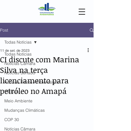
Post
Todas Notícias
11 de set. de 2023
Todas Notícias
CI discute com Marina
Notícias Câmara
Silva na terça
Notícias Senado
licenciamento para
Notícias Frente Ambientalista
petróleo no Amapá
Podcast
Meio Ambiente
Mudanças Climáticas
COP 30
Notícias Câmara