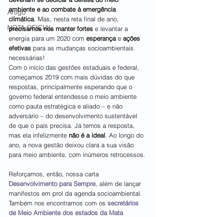
ambiente e ao combate à emergência 
Artigo
climática
. Mas, nesta reta final de ano, 
NOTA OFICIAL
precisamos nos manter fortes
 e levantar a 
energia para um 2020 com 
esperança
 e 
ações 
efetivas
 para as mudanças socioambientais 
necessárias!
Com o início das gestões estaduais e federal, 
começamos 2019 com mais dúvidas do que 
respostas, principalmente esperando que o 
governo federal entendesse o meio ambiente 
como pauta estratégica e aliado – e não 
adversário – do desenvolvimento sustentável 
de que o país precisa. Já temos a resposta, 
mas ela infelizmente 
não é a ideal
. Ao longo do 
ano, a nova gestão deixou clara a sua visão 
para meio ambiente, com inúmeros retrocessos.
Reforçamos, então, nossa carta 
Desenvolvimento para Sempre
, além de lançar 
manifestos em prol da agenda socioambiental. 
Também nos encontramos com os 
secretários 
de Meio Ambiente dos estados da Mata 