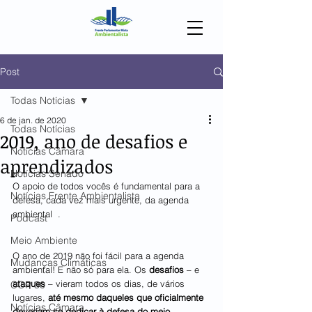
Post
Todas Notícias
6 de jan. de 2020
Todas Notícias
2019, ano de desafios e
Notícias Câmara
aprendizados
Notícias Senado
O apoio de todos vocês é fundamental para a 
Notícias Frente Ambientalista
defesa, cada vez mais urgente, da agenda 
ambiental  .
Podcast
Meio Ambiente
O ano de 2019 não foi fácil para a agenda 
Mudanças Climáticas
ambiental! E não só para ela. Os 
desafios
 – e 
ataques
 – vieram todos os dias, de vários 
COP 30
lugares, 
até mesmo daqueles que oficialmente 
Notícias Câmara
deveriam se dedicar à defesa do meio 