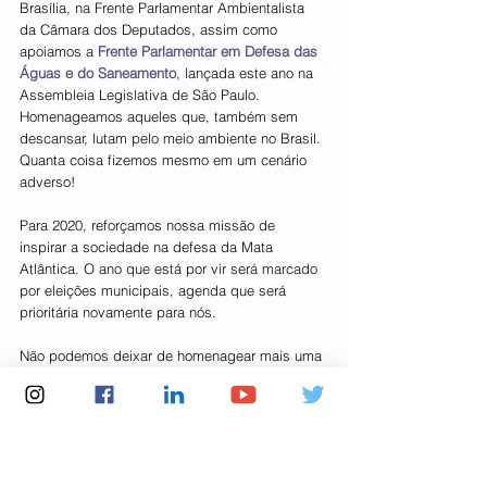
Brasília, na Frente Parlamentar Ambientalista 
da Câmara dos Deputados, assim como 
apoiamos a 
Frente Parlamentar em Defesa das 
Águas e do Saneamento
, lançada este ano na 
Assembleia Legislativa de São Paulo. 
Homenageamos aqueles que, também sem 
descansar, lutam pelo meio ambiente no Brasil. 
Quanta coisa fizemos mesmo em um cenário 
adverso!
Para 2020, reforçamos nossa missão de 
inspirar a sociedade na defesa da Mata 
Atlântica. O ano que está por vir será marcado 
por eleições municipais, agenda que será 
prioritária novamente para nós.
Não podemos deixar de homenagear mais uma 
vez o pai do ambientalismo brasileiro, que foi 
nosso conselheiro e vice-presidente, Paulo 
Nogueira-Neto, que partiu em 2019. Concluímos 
com sua mensagem que ajuda a nortear o 
nosso futuro.