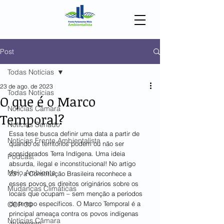
Post
Todas Notícias
23 de ago. de 2023
Todas Notícias
O que é o Marco
Notícias Câmara
Temporal?
Notícias Senado
Essa tese busca definir uma data a partir de 
Notícias Frente Ambientalista
quando os territórios podem ou não ser 
considerados Terra Indígena. Uma ideia 
Podcast
absurda, ilegal e inconstitucional! No artigo 
Meio Ambiente
231, a Constituição Brasileira reconhece a 
esses povos os direitos originários sobre os 
Mudanças Climáticas
locais que ocupam – sem menção a períodos 
de tempo específicos. O Marco Temporal é a 
COP 30
principal ameaça contra os povos indígenas 
Notícias Câmara
atualmente.