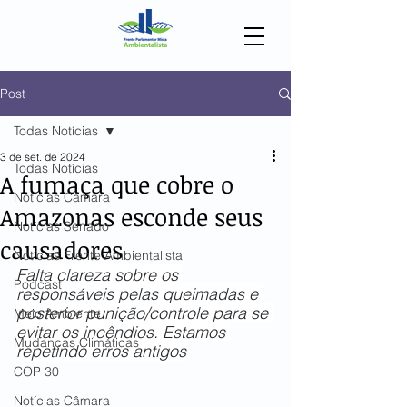
Post
Todas Notícias
3 de set. de 2024
Todas Notícias
A fumaça que cobre o
Notícias Câmara
Amazonas esconde seus
Notícias Senado
causadores
Notícias Frente Ambientalista
Falta clareza sobre os 
Podcast
responsáveis pelas queimadas e 
posterior punição/controle para se 
Meio Ambiente
evitar os incêndios. Estamos 
Mudanças Climáticas
repetindo erros antigos
COP 30
Notícias Câmara