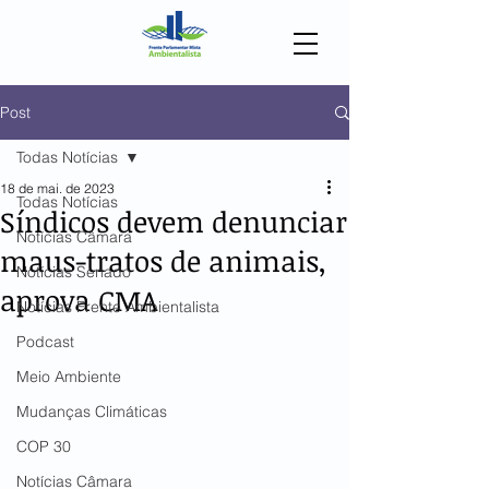
Post
Todas Notícias
18 de mai. de 2023
Todas Notícias
Síndicos devem denunciar
Notícias Câmara
maus-tratos de animais,
Notícias Senado
aprova CMA
Notícias Frente Ambientalista
Podcast
Meio Ambiente
Mudanças Climáticas
COP 30
Notícias Câmara