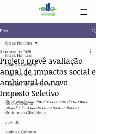
Post
Todas Notícias
31 de mar. de 2025
Todas Notícias
Projeto prevê avaliação
Notícias Câmara
anual de impactos social e
Notícias Senado
ambiental do novo
Notícias Frente Ambientalista
Imposto Seletivo
Podcast
IS foi criado para tributar consumo de produtos 
Meio Ambiente
prejudiciais à saúde ou ao meio ambiente
Mudanças Climáticas
COP 30
Notícias Câmara