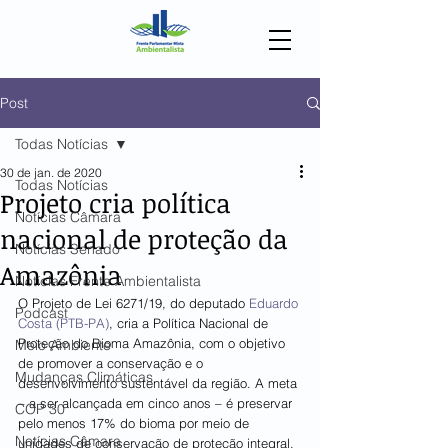
Post
Todas Notícias
30 de jan. de 2020
Todas Notícias
Projeto cria política
Notícias Câmara
nacional de proteção da
Notícias Senado
Amazônia
Notícias Frente Ambientalista
O Projeto de Lei 6271/19, do deputado 
Eduardo 
Podcast
Costa (PTB-PA)
, cria a Política Nacional de 
Proteção do Bioma Amazônia, com o objetivo 
Meio Ambiente
de promover a conservação e o 
Mudanças Climáticas
desenvolvimento sustentável da região. A meta 
– a ser alcançada em cinco anos – é preservar 
COP 30
pelo menos 17% do bioma por meio de 
Notícias Câmara
unidades de conservação de proteção integral. 