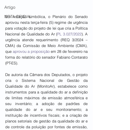
Artigo
NOTA OFICIAL
Em votação simbólica, o Plenário do Senado 
aprovou nesta terça-feira (5) regime de urgência 
para votação do projeto de lei que cria a Política 
Nacional de Qualidade do Ar (
PL 3.027/2022
). A 
urgência atende requerimento (REQ 3/2024 – 
CMA) da Comissão de Meio Ambiente (CMA), 
que 
aprovou a proposição
 em 28 de fevereiro na 
forma do relatório do senador Fabiano Contarato 
(PT-ES).
De autoria da Câmara dos Deputados, o projeto 
cria o Sistema Nacional de Gestão da 
Qualidade do Ar (MonitoAr), estabelece como 
instrumentos para a qualidade do ar a definição 
de limites máximos de emissão atmosférica e 
seu inventário; a adoção de padrões de 
qualidade do ar e seu monitoramento; a 
instituição de incentivos fiscais; e a criação de 
planos setoriais de gestão da qualidade do ar e 
de controle da poluição por fontes de emissão, 