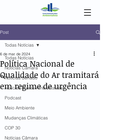
Post
Todas Notícias
6 de mar. de 2024
Todas Notícias
Política Nacional de
Notícias Câmara
Qualidade do Ar tramitará
Notícias Senado
em regime de urgência
Notícias Frente Ambientalista
Podcast
Meio Ambiente
Mudanças Climáticas
COP 30
Notícias Câmara