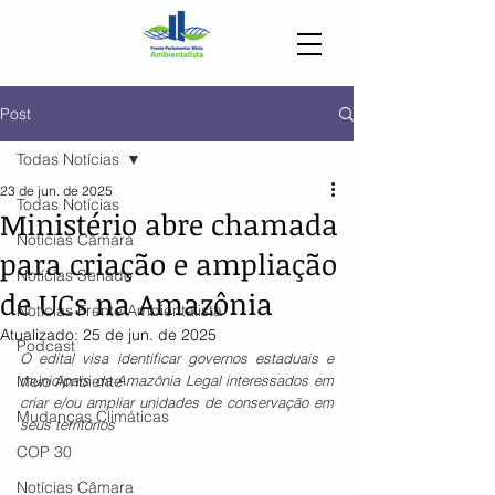
Post
Todas Notícias
23 de jun. de 2025
Todas Notícias
Ministério abre chamada
Notícias Câmara
para criação e ampliação
Notícias Senado
de UCs na Amazônia
Notícias Frente Ambientalista
Atualizado:
25 de jun. de 2025
Podcast
O edital visa identificar governos estaduais e 
Meio Ambiente
municipais da Amazônia Legal interessados em 
criar e/ou ampliar unidades de conservação em 
Mudanças Climáticas
seus territórios 
COP 30
Notícias Câmara