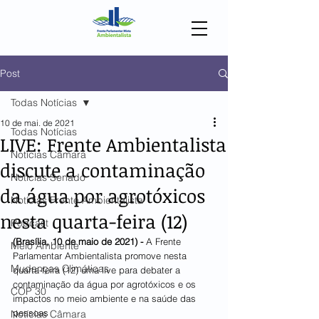
Post
Todas Notícias
10 de mai. de 2021
Todas Notícias
LIVE: Frente Ambientalista
Notícias Câmara
discute a contaminação
Notícias Senado
da água por agrotóxicos
Notícias Frente Ambientalista
nesta quarta-feira (12)
Podcast
(Brasília, 10 de maio de 2021) - 
A Frente 
Meio Ambiente
Parlamentar Ambientalista promove nesta 
Mudanças Climáticas
quarta-feira (12) uma live para debater a 
contaminação da água por agrotóxicos e os 
COP 30
impactos no meio ambiente e na saúde das 
pessoas 
Notícias Câmara