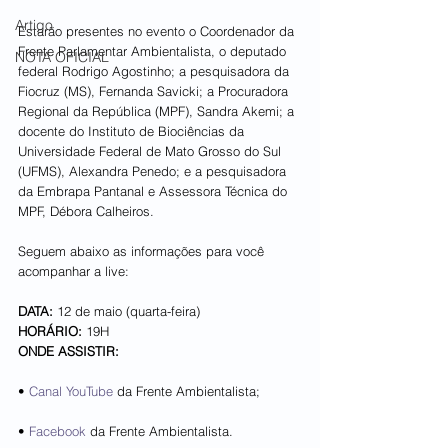
Artigo
Estarão presentes no evento o Coordenador da 
Frente Parlamentar Ambientalista, o deputado 
NOTA OFICIAL
federal Rodrigo Agostinho; a pesquisadora da 
Fiocruz (MS), Fernanda Savicki; a Procuradora 
Regional da República (MPF), Sandra Akemi; a 
docente do Instituto de Biociências da 
Universidade Federal de Mato Grosso do Sul 
(UFMS), Alexandra Penedo; e a pesquisadora 
da Embrapa Pantanal e Assessora Técnica do 
MPF, Débora Calheiros.
Seguem abaixo as informações para você 
acompanhar a live:
DATA:
 12 de maio (quarta-feira)
HORÁRIO: 
19H
ONDE ASSISTIR:
• 
Canal YouTube
 da Frente Ambientalista;
• 
Facebook 
da Frente Ambientalista.