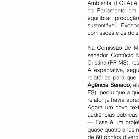
Ambiental (LGLA) é r
no Parlamento em m
equilibrar produç
sustentável. Excep
comissões e os dois 
Na Comissão de Me
senador Confúcio 
Cristina (PP-MS), re
A expectativa, seg
Agência Senado
, e
ES), pediu que a qu
relator já havia apr
Agora um novo texto
audiências públicas
— Esse é um projeto
quase quatro anos n
de 60 pontos diverg