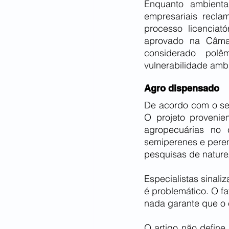
Enquanto ambienta
empresariais recla
processo licenciat
aprovado na Câma
considerado polê
vulnerabilidade ambi
Agro dispensado
De acordo com o sen
O projeto provenie
agropecuárias no c
semiperenes e peren
pesquisas de nature
Especialistas sinali
é problemático. O fa
nada garante que o 
O artigo não define