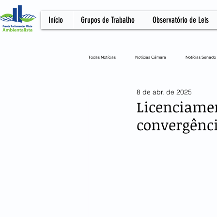
Início
Grupos de Trabalho
Observatório de Leis
Todas Notícias
Notícias Câmara
Notícias Senado
8 de abr. de 2025
Notícias Câmara
Artigo
NOTA OFICIA
Licenciamen
convergênci