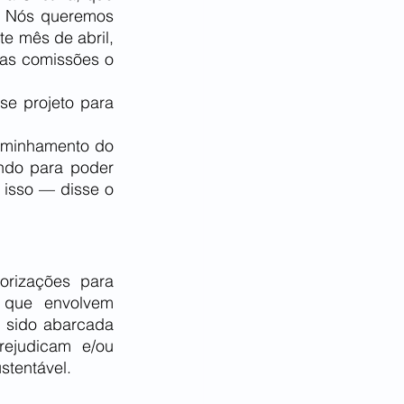
. Nós queremos 
e mês de abril, 
as comissões o 
e projeto para 
minhamento do 
do para poder 
isso — disse o 
rizações para 
 que envolvem 
 sido abarcada 
ejudicam e/ou 
stentável.