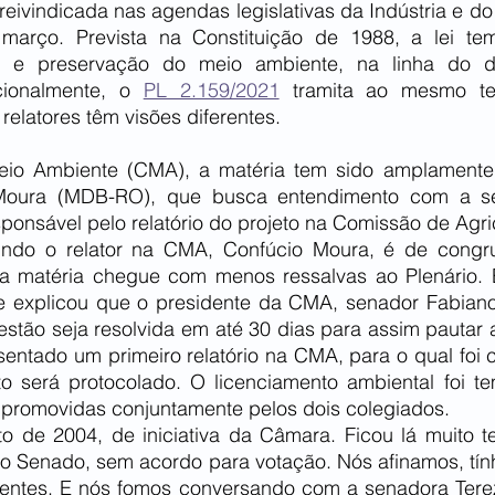
eivindicada nas agendas legislativas da Indústria e do
arço. Prevista na Constituição de 1988, a lei tem
ão e preservação do meio ambiente, na linha do de
cionalmente, o 
PL 2.159/2021
 tramita ao mesmo t
relatores têm visões diferentes.
io Ambiente (CMA), a matéria tem sido amplamente 
Moura (MDB-RO), que busca entendimento com a se
sponsável pelo relatório do projeto na Comissão de Agri
undo o relator na CMA, Confúcio Moura, é de congru
le explicou que o presidente da CMA, senador Fabiano
estão seja resolvida em até 30 dias para assim pautar 
esentado um primeiro relatório na CMA, para o qual foi c
 será protocolado. O licenciamento ambiental foi te
 promovidas conjuntamente pelos dois colegiados.
 de 2004, de iniciativa da Câmara. Ficou lá muito t
o Senado, sem acordo para votação. Nós afinamos, tín
entes. E nós fomos conversando com a senadora Tereza