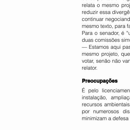
relata o mesmo pro
reduzir essa divergê
continuar negocian
mesmo texto, para fa
Para o senador, é 
duas comissões sim
— Estamos aqui pas
mesmo projeto, que
votar, senão não va
relator.
Preocupações
É pelo licenciame
instalação, ampli
recursos ambientai
por numerosos disp
minimizam a defesa 