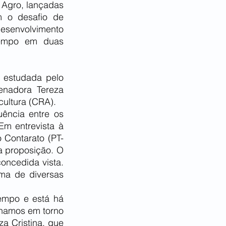
 Agro, lançadas 
 o desafio de 
senvolvimento 
empo em duas 
estudada pelo 
nadora Tereza 
cultura (CRA).
ência entre os 
relatórios para que a matéria chegue com menos ressalvas ao Plenário. Em entrevista à 
 Contarato (PT-
a proposição. O 
oncedida vista. 
ma de diversas 
empo e está há 
hamos em torno 
 Cristina, que 