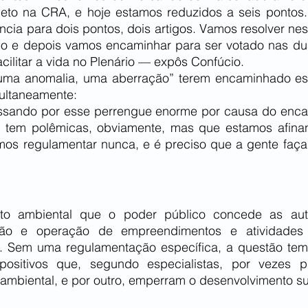
jeto na CRA, e hoje estamos reduzidos a seis pontos
ncia para dois pontos, dois artigos. Vamos resolver nest
do e depois vamos encaminhar para ser votado nas du
cilitar a vida no Plenário — expôs Confúcio.
“uma anomalia, uma aberração” terem encaminhado ess
ultaneamente:
sando por esse perrengue enorme por causa do enca
 tem polêmicas, obviamente, mas que estamos afinan
mos regulamentar nunca, e é preciso que a gente faça 
nto ambiental que o poder público concede as auto
ação e operação de empreendimentos e atividades
s. Sem uma regulamentação específica, a questão tem
ositivos que, segundo especialistas, por vezes pr
ambiental, e por outro, emperram o desenvolvimento su