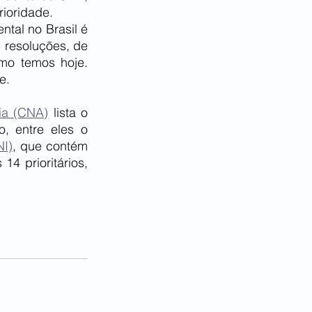
ioridade.
al no Brasil é 
 resoluções, de 
mo temos hoje. 
e.
ia (CNA)
 lista o 
, entre eles o 
NI)
, que contém 
 prioritários, 