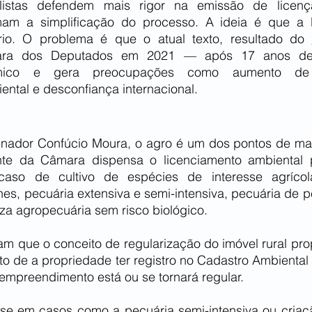
listas defendem mais rigor na emissão de licença
mam a simplificação do processo. A ideia é que a L
ório. O problema é que o atual texto, resultado do 
ra dos Deputados em 2021 — após 17 anos de t
mico e gera preocupações como aumento de lit
ental e desconfiança internacional.
ador Confúcio Moura, o agro é um dos pontos de maio
nte da Câmara dispensa o licenciamento ambiental p
aso de cultivo de espécies de interesse agrícola,
es, pecuária extensiva e semi-intensiva, pecuária de p
za agropecuária sem risco biológico.
zam que o conceito de regularização do imóvel rural prop
to de a propriedade ter registro no Cadastro Ambiental
empreendimento está ou se tornará regular.
 se em casos como a pecuária semi-intensiva ou criaç