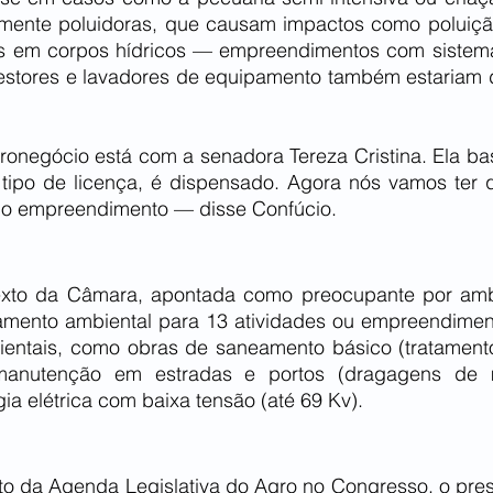
lmente poluidoras, que causam impactos como poluição
es em corpos hídricos — empreendimentos com sistema
gestores e lavadores de equipamento também estariam 
onegócio está com a senadora Tereza Cristina. Ela basi
tipo de licença, é dispensado. Agora nós vamos ter q
 do empreendimento — disse Confúcio.
exto da Câmara, apontada como preocupante por ambie
iamento ambiental para 13 atividades ou empreendime
ientais, como obras de saneamento básico (tratament
, manutenção em estradas e portos (dragagens de 
gia elétrica com baixa tensão (até 69 Kv).
o da Agenda Legislativa do Agro no Congresso, o pres