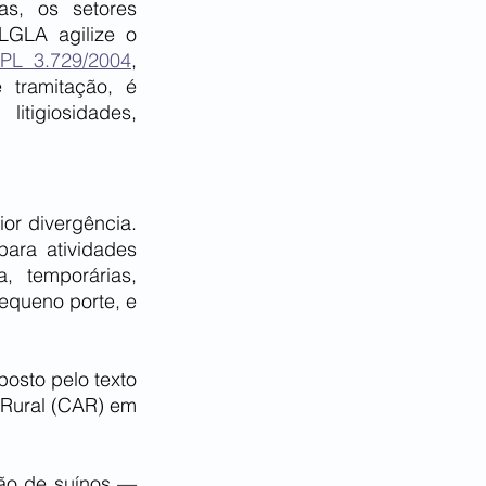
s, os setores 
GLA agilize o 
PL 3.729/2004
, 
ramitação, é 
igiosidades, 
r divergência. 
ara atividades 
 temporárias, 
equeno porte, e 
osto pelo texto 
 Rural (CAR) em 
ão de suínos — 