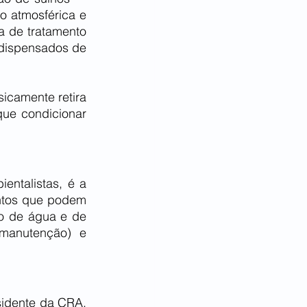
 atmosférica e 
 de tratamento 
dispensados de 
camente retira 
ue condicionar 
ntalistas, é a 
ntos que podem 
o de água e de 
manutenção) e 
idente da CRA, 