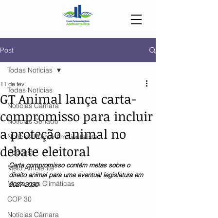
Post
Todas Notícias
11 de fev.
Todas Notícias
GT Animal lança carta-
Notícias Câmara
compromisso para incluir
Notícias Senado
a proteção animal no
Notícias Frente Ambientalista
debate eleitoral
Podcast
Carta compromisso contém metas sobre o 
Meio Ambiente
direito animal para uma eventual legislatura em 
Mudanças Climáticas
2027-2030
COP 30
Notícias Câmara