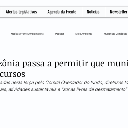
Alertas legislativos
Agenda da Frente
Notícias
Newsletter
Notícias Frente Ambientalista
Podcast
Meio Ambiente
Mudanças Climáticas
L
ônia passa a permitir que muni
ecursos
as nesta terça pelo Comitê Orientador do fundo; diretrizes 
is, atividades sustentáveis e “zonas livres de desmatamento”