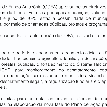
 do Fundo Amazônia (COFA) aprovou novas diretrizes e 
os do fundo. Entre as principais mudanças, válidas 
 e julho de 2025, estão a possibilidade de municípi
e, por meio de chamadas públicas, projetos e programa
anunciadas durante reunião do COFA, realizada na terça
s para o período, elencadas em 
documento oficial
, est
ades tradicionais e agricultura familiar; a destinação
florestas públicas; o fortalecimento do Sistema Nacion
SICAR) para monitoramento do desmatamento legal
s; a cooperação com estados e municípios, visando c
 desmatamento ilegal”; a regularização fundiária e o apo
eis.
 feitas para enfrentar as novas tendências do de
adas na elaboração da 
nova fase
 do Plano de Ação pa