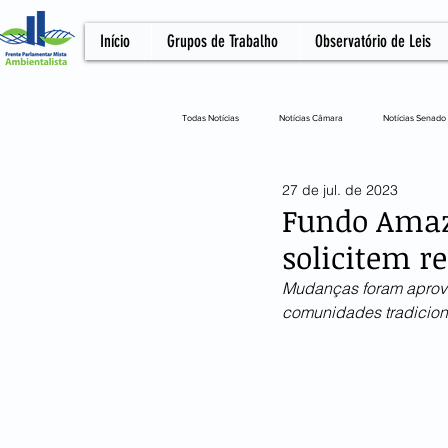
Início
Grupos de Trabalho
Observatório de Leis
Todas Notícias
Notícias Câmara
Notícias Senado
27 de jul. de 2023
Notícias Câmara
Artigo
NOTA OFICIA
Fundo Amaz
solicitem r
Mudanças foram aprovad
comunidades tradiciona