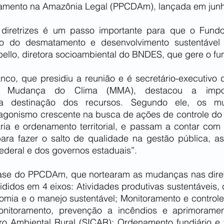
amento na Amazônia Legal (PPCDAm), lançada em junh
 diretrizes é um passo importante para que o Fundo
ão do desmatamento e desenvolvimento sustentável 
ello, diretora socioambiental do BNDES, que gere o fu
co, que presidiu a reunião e é secretário-executivo do
 Mudança do Clima (MMA), destacou a import
na destinação dos recursos. Segundo ele, os mun
agonismo crescente na busca de ações de controle do
ária e ordenamento territorial, e passam a contar com 
ara fazer o salto de qualidade na gestão pública, as
deral e dos governos estaduais”.
fase do PPCDAm, que nortearam as mudanças nas diret
didos em 4 eixos: Atividades produtivas sustentáveis, 
nomia e o manejo sustentável; Monitoramento e controle
nitoramento, prevenção a incêndios e aprimoramen
o Ambiental Rural (SICAR); Ordenamento fundiário e ter