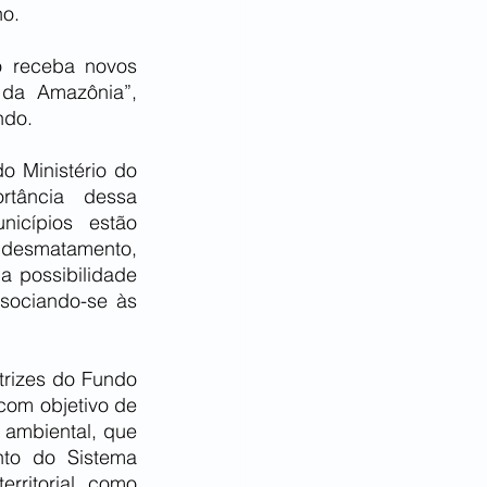
o. 
 receba novos 
da Amazônia”, 
ndo.
 Ministério do 
ância dessa 
icípios estão 
 desmatamento, 
a possibilidade 
sociando-se às 
rizes do Fundo 
com objetivo de 
 ambiental, que 
to do Sistema 
ritorial, como 