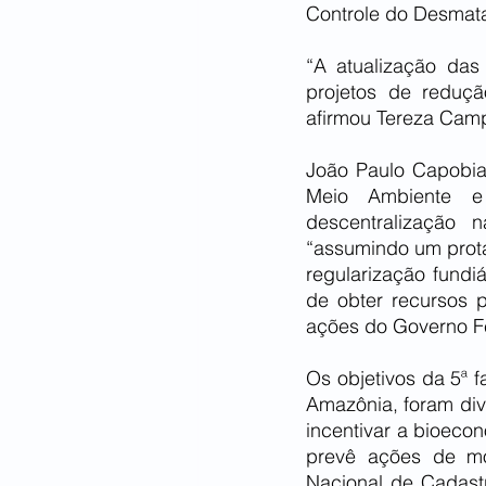
Controle do Desmat
“A atualização das
projetos de reduç
afirmou Tereza Camp
João Paulo Capobian
Meio Ambiente e
descentralização 
“assumindo um prot
regularização fundi
de obter recursos p
ações do Governo Fe
Os objetivos da 5ª 
Amazônia, foram divi
incentivar a bioeco
prevê ações de mo
Nacional de Cadastr