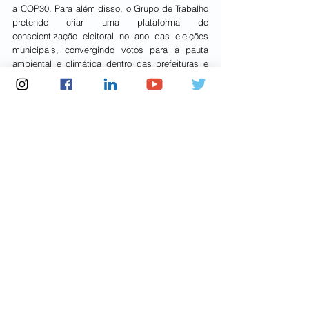
a COP30. Para além disso, o Grupo de Trabalho 
pretende criar uma plataforma de 
conscientização eleitoral no ano das eleições 
municipais, convergindo votos para a pauta 
ambiental e climática dentro das prefeituras e 
assembleias municipais. 
Reportagem: Assessoria da Frente Parlamentar 
Mista Ambientalista 
Notícias Frente Ambientalista
Ver tudo
Posts recentes