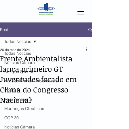
Post
Todas Notícias
26 de mar. de 2024
Todas Notícias
Frente Ambientalista
Notícias Câmara
lança primeiro GT
Notícias Senado
Juventudes focado em
Notícias Frente Ambientalista
Clima do Congresso
Podcast
Nacional
Meio Ambiente
Mudanças Climáticas
COP 30
Notícias Câmara