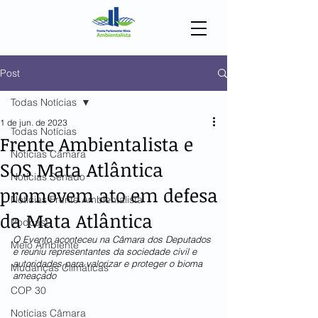
Post
Todas Notícias
1 de jun. de 2023
Todas Notícias
Frente Ambientalista e
Notícias Câmara
SOS Mata Atlântica
Notícias Senado
promovem ato em defesa
Notícias Frente Ambientalista
da Mata Atlântica
Podcast
O Evento aconteceu na Câmara dos Deputados 
Meio Ambiente
e reuniu representantes da sociedade civil e 
autoridades para valorizar e proteger o bioma 
Mudanças Climáticas
ameaçado
COP 30
Notícias Câmara