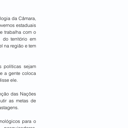
logia da Câmara, 
overnos estaduais 
 trabalha com o 
o território em 
 na região e tem 
políticas sejam 
 a gente coloca 
isse ele.
enção das Nações 
tir as metas de 
astagens.
nológicos para o 
 pesquisadores, 