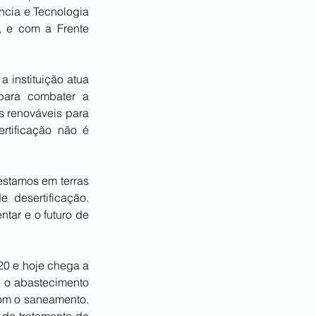
cia e Tecnologia 
, e com a Frente 
 instituição atua 
ara combater a 
 renováveis para 
tificação não é 
estamos em terras 
desertificação. 
ar e o futuro de 
0 e hoje chega a 
 o abastecimento 
om o saneamento. 
de tratamento de 