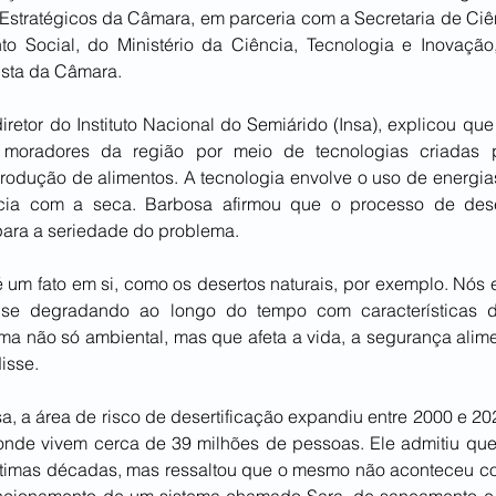
Estratégicos da Câmara, em parceria com a Secretaria de Ciên
o Social, do Ministério da Ciência, Tecnologia e Inovação
ista da Câmara.
etor do Instituto Nacional do Semiárido (Insa), explicou que a
oradores da região por meio de tecnologias criadas p
rodução de alimentos. A tecnologia envolve o uso de energias
ia com a seca. Barbosa afirmou que o processo de deser
 para a seriedade do problema.
é um fato em si, como os desertos naturais, por exemplo. Nós 
se degradando ao longo do tempo com características de 
 não só ambiental, mas que afeta a vida, a segurança aliment
isse.
 a área de risco de desertificação expandiu entre 2000 e 202
onde vivem cerca de 39 milhões de pessoas. Ele admitiu que
ltimas décadas, mas ressaltou que o mesmo não aconteceu c
ncionamento de um sistema chamado Sara, de saneamento e 