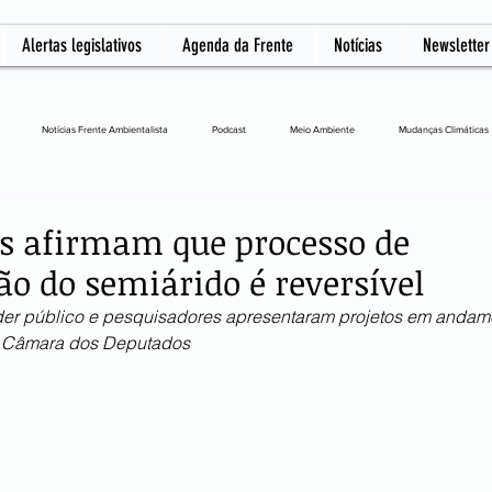
Alertas legislativos
Agenda da Frente
Notícias
Newsletter
Notícias Frente Ambientalista
Podcast
Meio Ambiente
Mudanças Climáticas
L
as afirmam que processo de
ão do semiárido é reversível
er público e pesquisadores apresentaram projetos em andame
a Câmara dos Deputados