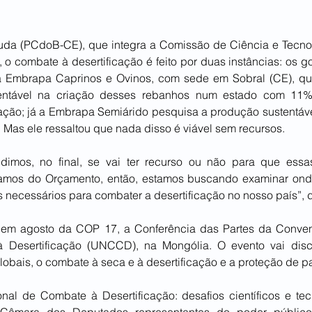
uda (PCdoB-CE), que integra a Comissão de Ciência e Tecno
, o combate à desertificação é feito por duas instâncias: os g
 Embrapa Caprinos e Ovinos, com sede em Sobral (CE), que
entável na criação desses rebanhos num estado com 11% d
ação; já a Embrapa Semiárido pesquisa a produção sustentável
. Mas ele ressaltou que nada disso é viável sem recursos.
imos, no final, se vai ter recurso ou não para que essas 
amos do Orçamento, então, estamos buscando examinar onde
 necessários para combater a desertificação no nosso país”, d
ar em agosto da COP 17, a Conferência das Partes da Conv
Desertificação (UNCCD), na Mongólia. O evento vai discu
globais, o combate à seca e à desertificação e a proteção de p
onal de Combate à Desertificação: desafios científicos e tec
 Câmara dos Deputados representantes do poder público,