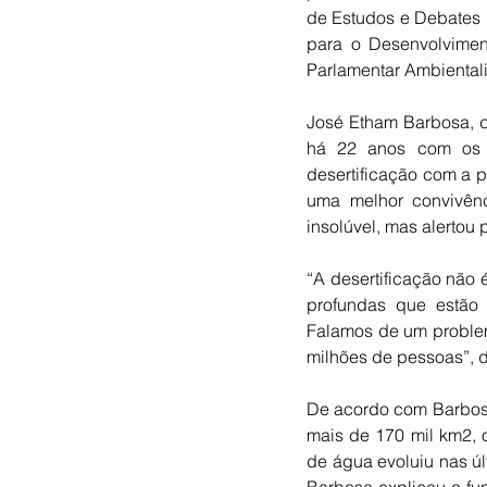
de Estudos e Debates 
para o Desenvolviment
Parlamentar Ambiental
José Etham Barbosa, dir
há 22 anos com os m
desertificação com a p
uma melhor convivênc
insolúvel, mas alertou
“A desertificação não 
profundas que estão 
Falamos de um problema
milhões de pessoas”, d
De acordo com Barbosa,
mais de 170 mil km2, 
de água evoluiu nas ú
Barbosa explicou o fu