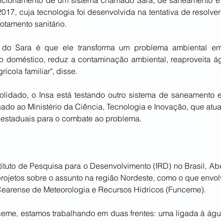
17, cuja tecnologia foi desenvolvida na tentativa de resolve
otamento sanitário.
l do Sara é que ele transforma um problema ambiental em a
o doméstico, reduz a contaminação ambiental, reaproveita águ
ícola familiar", disse.
olidado, o Insa está testando outro sistema de saneamento 
ligado ao Ministério da Ciência, Tecnologia e Inovação, que atu
estaduais para o combate ao problema.
ituto de Pesquisa para o Desenvolvimento (IRD) no Brasil, Abde
projetos sobre o assunto na região Nordeste, como o que envol
Cearense de Meteorologia e Recursos Hídricos (Funceme).
eme, estamos trabalhando em duas frentes: uma ligada à água 