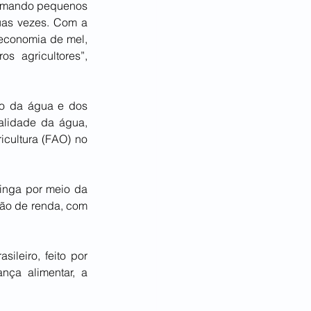
ormando pequenos 
uas vezes. Com a 
conomia de mel, 
 agricultores”, 
lo da água e dos 
alidade da água, 
cultura (FAO) no 
inga por meio da 
ção de renda, com 
leiro, feito por 
ça alimentar, a 