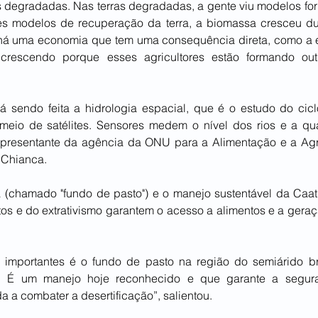
s degradadas. Nas terras degradadas, a gente viu modelos f
es modelos de recuperação da terra, a biomassa cresceu d
há uma economia que tem uma consequência direta, como a e
rescendo porque esses agricultores estão formando outros
 sendo feita a hidrologia espacial, que é o estudo do cic
 meio de satélites. Sensores medem o nível dos rios e a qu
presentante da agência da ONU para a Alimentação e a Agri
 Chianca.
ra (chamado "fundo de pasto") e o manejo sustentável da Caat
tos e do extrativismo garantem o acesso a alimentos e a gera
importantes é o fundo de pasto na região do semiárido brasi
res. É um manejo hoje reconhecido e que garante a seguran
a a combater a desertificação”, salientou.