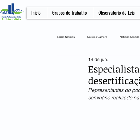
Início
Grupos de Trabalho
Observatório de Leis
Todas Notícias
Notícias Câmara
Notícias Senado
18 de jun.
Notícias Câmara
Artigo
NOTA OFICIA
Especialist
desertificaç
Representantes do pod
seminário realizado n