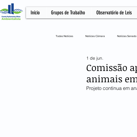
Início
Grupos de Trabalho
Observatório de Leis
Todas Notícias
Notícias Câmara
Notícias Senado
1 de jun.
Notícias Câmara
Artigo
NOTA OFICIA
Comissão ap
animais em
Projeto continua em a