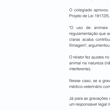
O colegiado aprovou o
Projeto de Lei 1917/25
"O uso de animais n
regulamentação que as
claras acaba contrib
filmagem", argumentou
O relator fez ajustes 
animal na natureza (n
interferente).
Nesse caso, se a grav
médico-veterinário co
Já para as gravações c
um responsável legal m