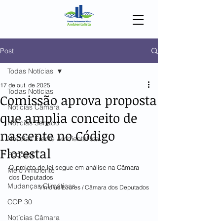
Post
Todas Notícias
17 de out. de 2025
Todas Notícias
Comissão aprova proposta
Notícias Câmara
que amplia conceito de
Notícias Senado
nascente no Código
Notícias Frente Ambientalista
Florestal
Podcast
O projeto de lei segue em análise na Câmara 
Meio Ambiente
dos Deputados
Mudanças Climáticas
Vinicius Loures / Câmara dos Deputados
COP 30
Notícias Câmara