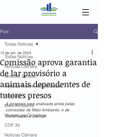
Post
Todas Notícias
12 de jan. de 2024
Todas Notícias
Comissão aprova garantia
Notícias Câmara
de lar provisório a
Notícias Senado
animais dependentes de
Notícias Frente Ambientalista
tutores presos
Podcast
A proposta será analisada ainda pelas 
Meio Ambiente
comissões de Meio Ambiente; e de 
Mudanças Climáticas
Constituição e Justiça
COP 30
Notícias Câmara