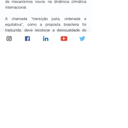
de mecanismos novos na dinâmica climática 
internacional.
A chamada “transição justa, ordenada e 
equitativa”, como a proposta brasileira foi 
traduzida, deve recolocar a desigualdade do 
consumo energético no centro das discussões. 
O caminho para a COP30 envolve tanto a 
estruturação de políticas domésticas 
bottom-up, 
equacionando o acesso à energia e a processos 
inclusivos no planejamento energético local, 
quanto 
top-down
, com ações concretas para a 
redução da demanda de combustíveis fósseis 
para a indústria, transportes e geração de 
eletricidade, especialmente nos países de maior 
consumo.
Nesse processo, e devido às suas capacidades 
e características energéticas, o Brasil poderá 
liderar pelo exemplo. É preciso celebrar tanto o 
compromisso de desmatamento zero, 
reassumido pelo atual Governo Lula na COP28 – 
as mudanças no uso do solo, incluindo 