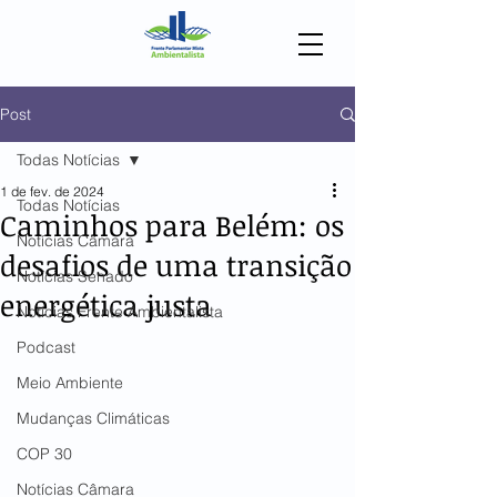
Post
Todas Notícias
1 de fev. de 2024
Todas Notícias
Caminhos para Belém: os
Notícias Câmara
desafios de uma transição
Notícias Senado
energética justa
Notícias Frente Ambientalista
Podcast
Meio Ambiente
Mudanças Climáticas
COP 30
Notícias Câmara