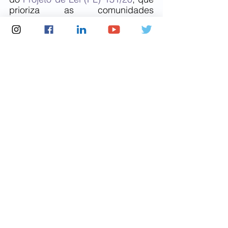
prioriza as comunidades 
pesqueiras tradicionais no uso dos 
recursos naturais presentes no 
território onde vivem. A proposta 
está em análise na Câmara dos 
Deputados.
Por outro lado, os pescadores e os 
ambientalistas pediram a rejeição 
de propostas que tratam de 
“privatização das praias” (PEC 
3/22, em tramitação no Senado) e 
energia eólica em alto mar (
PL 
11247/18
, também aguardando 
análise dos senadores).
Do Judiciário, as entidades 
esperam a punição dos 
responsáveis, a fim de que a 
impunidade não alimente novos 
crimes socioambientais.