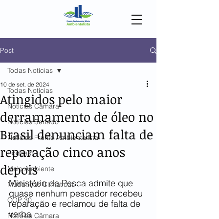
Post
Todas Notícias
10 de set. de 2024
Todas Notícias
Atingidos pelo maior
Notícias Câmara
derramamento de óleo no
Notícias Senado
Brasil denunciam falta de
Notícias Frente Ambientalista
reparação cinco anos
Podcast
depois
Meio Ambiente
Ministério da Pesca admite que 
Mudanças Climáticas
quase nenhum pescador recebeu 
COP 30
reparação e reclamou de falta de 
verba
Notícias Câmara