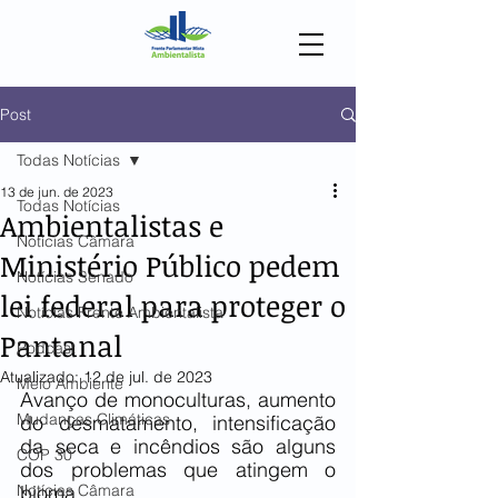
Post
Todas Notícias
13 de jun. de 2023
Todas Notícias
Ambientalistas e
Notícias Câmara
Ministério Público pedem
Notícias Senado
lei federal para proteger o
Notícias Frente Ambientalista
Pantanal
Podcast
Atualizado:
12 de jul. de 2023
Meio Ambiente
Avanço de monoculturas, aumento 
Mudanças Climáticas
do desmatamento, intensificação 
da seca e incêndios são alguns 
COP 30
dos problemas que atingem o 
Notícias Câmara
bioma