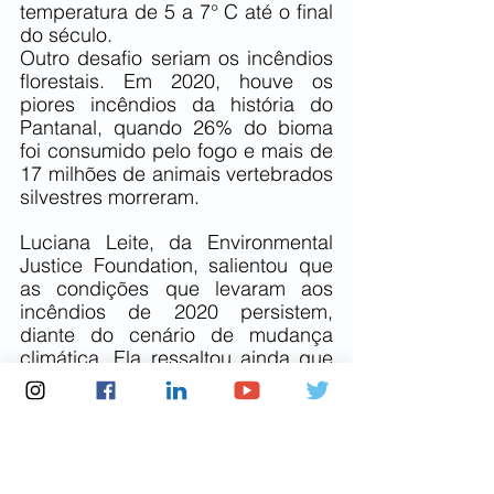
temperatura de 5 a 7° C até o final 
do século.
Outro desafio seriam os incêndios 
florestais. Em 2020, houve os 
piores incêndios da história do 
Pantanal, quando 26% do bioma 
foi consumido pelo fogo e mais de 
17 milhões de animais vertebrados 
silvestres morreram.
Luciana Leite, da Environmental 
Justice Foundation, salientou que 
as condições que levaram aos 
incêndios de 2020 persistem, 
diante do cenário de mudança 
climática. Ela ressaltou ainda que 
há indícios de que os incêndios 
foram iniciados em propriedades 
privadas produtoras de carne 
adjacentes a territórios indígenas, 
afetando o território, a saúde e o 