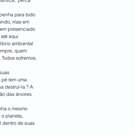
ntica,  perca 
penha para todo 
dendo, mas em 
tem presenciado 
até aqui 
brio ambiental  
sempre, quem 
. Todos sofremos.
suas 
 pé tem uma 
 destruí-la ? A 
ão das árvores 
enha o mesmo 
 o planeta, 
l dentro de suas 