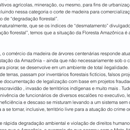
ltivos agrícolas, mineração, ou mesmo, para fins de urbanizaçã
ncluindo nessa categoria o corte de madeira para comercializa
o de “degradação florestal”.
, naturalmente, que se os índices de “desmatamento” divulgad
ção florestal”, temos que a situação da Floresta Amazônica é 
, o comércio da madeira de árvores centenárias responde atua
tação da Amazônia – ainda que não necessariamente sob o c
ra piorar, se desenvolve em um ambiente de total ilegalidade.
terras, passam por inventários florestais fictícios, falsos pro
e documentação de legalização com base em projetos fraudado
scravidão , invasão de territórios indígenas e muito mais . Tudo
nivência de funcionários de diversos escalões no executivo, leg
 ineficiência e descaso se misturam levando a um sistema sem c
 se tornar, inclusive, território livre para a atuação do crime 
 rápida degradação ambiental e violação de direitos humanos,