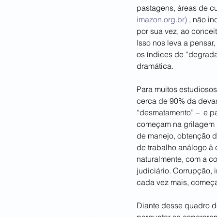
pastagens, áreas de cu
imazon.org.br)
 , não i
por sua vez, ao conceit
Isso nos leva a pensar
os índices de “degrada
dramática.
Para muitos estudiosos
cerca de 90% da devas
“desmatamento” –  e pa
começam na grilagem de 
de manejo, obtenção d
de trabalho análogo à e
naturalmente, com a co
judiciário. Corrupção,
cada vez mais, começa a
Diante desse quadro de