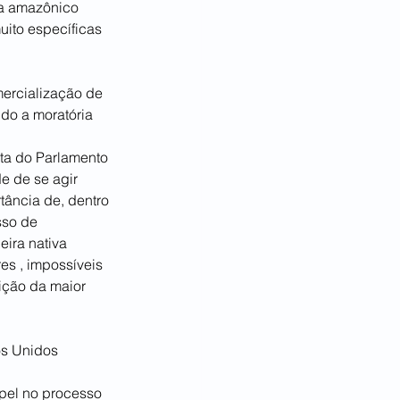
ma amazônico 
ito específicas 
mercialização de 
do a moratória 
ta do Parlamento 
 de se agir 
ância de, dentro 
sso de 
ira nativa 
es , impossíveis 
ição da maior 
os Unidos 
apel no processo 