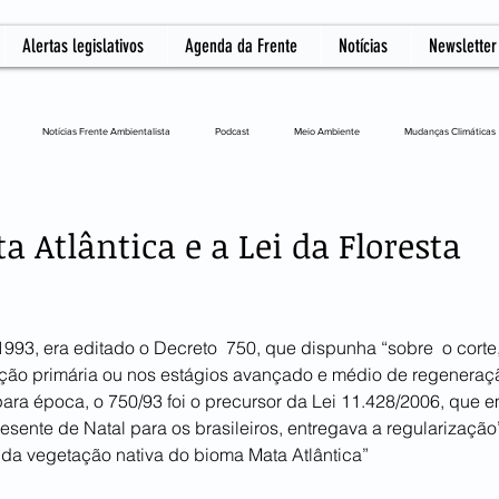
Alertas legislativos
Agenda da Frente
Notícias
Newsletter
Notícias Frente Ambientalista
Podcast
Meio Ambiente
Mudanças Climáticas
L
a Atlântica e a Lei da Floresta
1993, era editado o Decreto  750, que dispunha “sobre  o corte
ção primária ou nos estágios avançado e médio de regeneraç
para época, o 750/93 foi o precursor da Lei 11.428/2006, que e
ente de Natal para os brasileiros, entregava a regularização”
o da vegetação nativa do bioma Mata Atlântica”