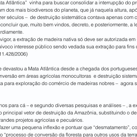
a Atlântica”  vinha para buscar consolidar a interrupção do p
um dos mais biodiversos do planeta, que já naquela altura, ap
zer séculos –  de destruição sistemática contava apenas com 
 concluir que, muito bem vindos, decreto, e posteriormente, a lei
ardiamente.
 vigor, a extração de madeira nativa só deve ser autorizada em
ívoco interesse público sendo vedada sua extração para fins 
 11.428/2006)
devastou a Mata Atlântica desde a chegada dos portugueses
ersão em áreas agrícolas monocultoras  e destruição sistemá
ta para exploração do comércio de madeiras nobres –  agora s
nos para cá – e segundo diversas pesquisas e análises – , a e
o principal vetor de destruição da Amazônia, substituindo o 
andes projetos agrícolas e pecuários.
fazer uma pequena inflexão e pontuar que “desmatamento”, co
ao “processo de conversão da floresta para outros usos da terr