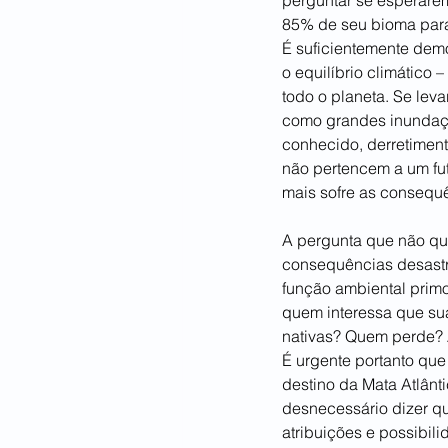
perguntar se esperare
85% de seu bioma para
É suficientemente dem
o equilíbrio climático
todo o planeta. Se le
como grandes inundaçõe
conhecido, derretiment
não pertencem a um fut
mais sofre as consequ
A pergunta que não que
consequências desastr
função ambiental primo
quem interessa que su
nativas? Quem perde? 
É urgente portanto que
destino da Mata Atlânt
desnecessário dizer qu
atribuições e possibili