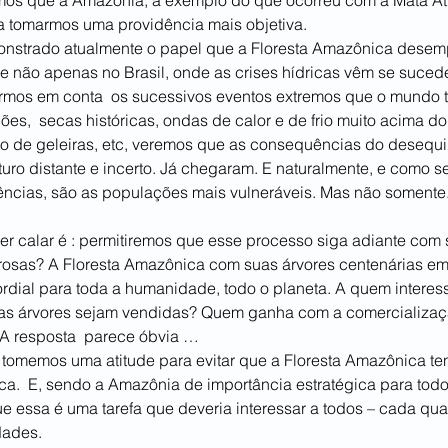
mos que a Amazônia, a exemplo do que ocorreu com a Mata Atlâ
 tomarmos uma providência mais objetiva.
onstrado atualmente o papel que a Floresta Amazônica desem
 – e não apenas no Brasil, onde as crises hídricas vêm se suce
varmos em conta  os sucessivos eventos extremos que o mundo 
s,  secas históricas, ondas de calor e de frio muito acima do 
o de geleiras, etc, veremos que as consequências do desequilí
uro distante e incerto. Já chegaram. E naturalmente, e como 
ências, são as populações mais vulneráveis. Mas não somente
r calar é : permitiremos que esse processo siga adiante com 
osas? A Floresta Amazônica com suas árvores centenárias em
rdial para toda a humanidade, todo o planeta. A quem interessa
as árvores sejam vendidas? Quem ganha com a comercializaç
A resposta  parece óbvia …
 tomemos uma atitude para evitar que a Floresta Amazônica t
ica.  E, sendo a Amazônia de importância estratégica para todo
e essa é uma tarefa que deveria interessar a todos – cada qua
dades.