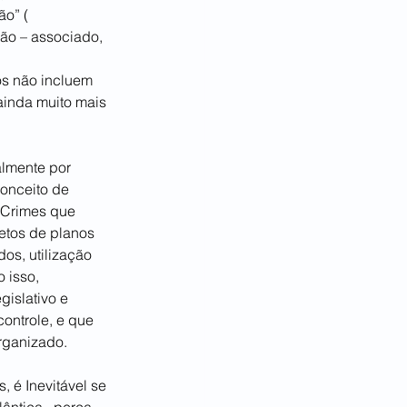
o” ( 
ção – associado, 
os não incluem 
ainda muito mais 
lmente por 
onceito de 
 Crimes que 
jetos de planos 
s, utilização 
 isso, 
islativo e 
ontrole, e que 
organizado.
 é Inevitável se 