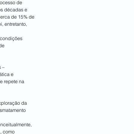
rocesso de 
ós décadas e 
cerca de 15% de 
, entretanto, 
 condições 
de 
 – 
tica e 
e repete na 
xploração da 
desmatamento 
nceitualmente, 
a, como 