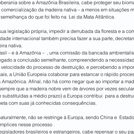
soberania sobre a Amazônia Brasileira, cabe proteger seu bio
e comercialização da madeira nativa – a menos em situações mu
 semelhança do que foi feito na  Lei da Mata Atlântica.
sua legislação própria, impedir a derrubada da floresta e a co
dade internacional também precisa fazer a sua parte, decretan
ra nativa.
rasil – e à Amazônia –  , uma comissão da bancada ambientalis
egado a conclusão semelhante, compreendendo a necessidade
 velocidade do processo de destruição, e percebendo a import
gais, a União Europeia colaborar para estancar o rápido proce
 Amazônica. Afinal, não há como negar que ao importar a made
 sempre que a madeira nobre vem de árvores por vezes secular
 substituídas a médio prazo) a Europa contribui  para a destru
laneta com suas já conhecidas consequências.
naturalmente, não se restringe à Europa, sendo China e  Estad
mplices nesse processo .
legisladores brasileiros e estrangeiros, cabe repensar o seu p