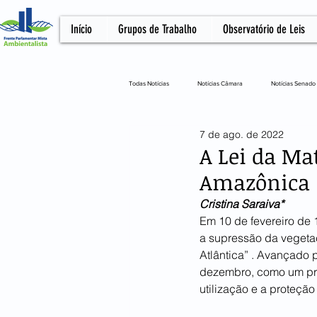
Início
Grupos de Trabalho
Observatório de Leis
Todas Notícias
Notícias Câmara
Notícias Senado
7 de ago. de 2022
Notícias Câmara
Artigo
NOTA OFICIA
A Lei da Mat
Amazônica
Cristina Saraiva*
Em 10 de fevereiro de 
a supressão da vegeta
Atlântica” . Avançado 
dezembro, como um pres
utilização e a proteçã