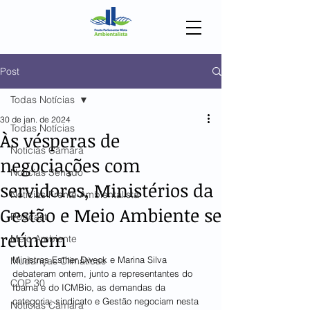
Post
Todas Notícias
30 de jan. de 2024
Todas Notícias
Às vésperas de
Notícias Câmara
negociações com
Notícias Senado
servidores, Ministérios da
Notícias Frente Ambientalista
Gestão e Meio Ambiente se
Podcast
reúnem
Meio Ambiente
Ministras Esther Dweck e Marina Silva 
Mudanças Climáticas
debateram ontem, junto a representantes do 
COP 30
Ibama e do ICMBio, as demandas da 
categoria; sindicato e Gestão negociam nesta 
Notícias Câmara