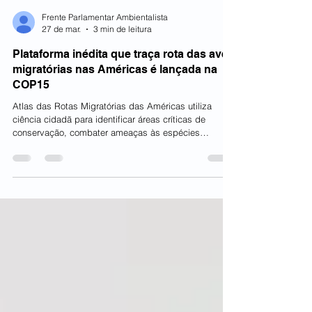
Frente Parlamentar Ambientalista
27 de mar.
3 min de leitura
Plataforma inédita que traça rota das aves
migratórias nas Américas é lançada na
COP15
Atlas das Rotas Migratórias das Américas utiliza
ciência cidadã para identificar áreas críticas de
conservação, combater ameaças às espécies
ameaçadas e fortalecer a cooperação entre países
João Paulo Capobianco no lançamento do Altas das
Rotas Migratórias das Américas, em Campo Grande
(MS). - Foto: Ueslei Marcelino/MMA A trajetória de 622
espécies de aves migratórias que cruzam as
Américas agora pode ser acompanhada com precisão
inédita. O Atlas das Rotas Migratórias das Amé