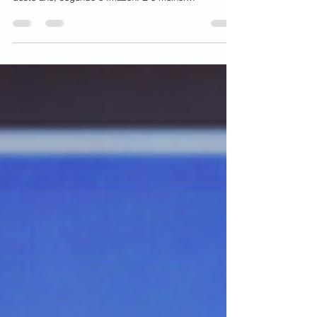
apresentaram desmatamento entre janeiro e junho
deste ano, segundo o Imazon. É o melhor
desempenho dos últimos 8 anos Reserva Biológica
(Rebio) do Rio Trombetas, em Oriximiná, Pará. Foto:
Marcio Isensee e Sá. Trezentos e trinta terras
indígenas e 258 unidades de conservação localizadas
na Amazônia brasileira registraram desmatamento
zero entre janeiro e junho de 2026. Esse é o menor
índice de desmatamento registrado nos últimos oi